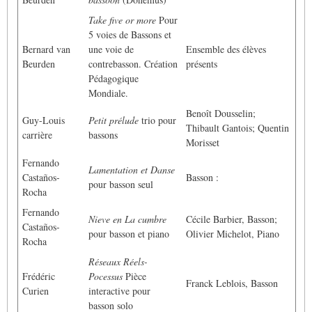
Take five or more
Pour
5 voies de Bassons et
Bernard van
une voie de
Ensemble des élèves
Beurden
contrebasson. Création
présents
Pédagogique
Mondiale.
Benoît Dousselin;
Guy-Louis
Petit prélude
trio pour
Thibault Gantois; Quentin
carrière
bassons
Morisset
Fernando
Lamentation et Danse
Castaños-
Basson :
pour basson seul
Rocha
Fernando
Nieve en La cumbre
Cécile Barbier, Basson;
Castaños-
pour basson et piano
Olivier Michelot, Piano
Rocha
Réseaux Réels-
Frédéric
Pocessus
Pièce
Franck Leblois, Basson
Curien
interactive pour
basson solo