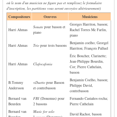
où le nom d'un musicien ne figure pas et remplissez le formulaire
d'inscription, les partitions vous seront envoyées ultérieurement)
Compositeurs
Oeuvres
Musiciens
Georges Harriton, basson;
Sonate
pour basson et
Harri Ahmas
Rachel Torres Mc Farlin,
piano
piano
Benjamin coelho; Georgel
Harri Ahmas
Trio
pour trois bassons
Harriton; François Palluel
Éric Boucher, Clarinette;
Jean-Philippe Bourdin,
Harri Ahmas
Clafocafonia
Cor; Pierre Cathelain,
basson
Benjamin Coelho, basson;
B.Tommy
<
Duetto
pour Basson
Philippe David,
Andersson
et contrebasson
contrebasson
Bernard van
FBI
(Donemus) pour
Fernando Castaños-rocha;
Beurden
2 bassons
Pierre Cathelain
Bernard van
Music for solo
David Rachor, basson
Beurden
bassoon
(Donemus)