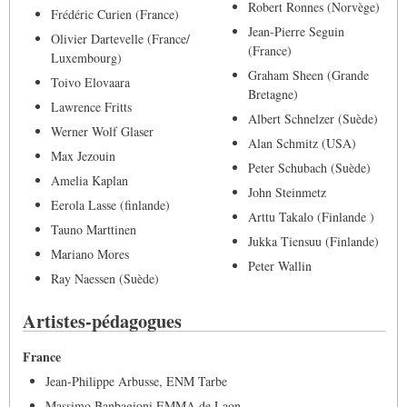
Robert Ronnes (Norvège)
Frédéric Curien (France)
Jean-Pierre Seguin
Olivier Dartevelle (France/
(France)
Luxembourg)
Graham Sheen (Grande
Toivo Elovaara
Bretagne)
Lawrence Fritts
Albert Schnelzer (Suède)
Werner Wolf Glaser
Alan Schmitz (USA)
Max Jezouin
Peter Schubach (Suède)
Amelia Kaplan
John Steinmetz
Eerola Lasse (finlande)
Arttu Takalo (Finlande )
Tauno Marttinen
Jukka Tiensuu (Finlande)
Mariano Mores
Peter Wallin
Ray Naessen (Suède)
Artistes-pédagogues
France
Jean-Philippe Arbusse, ENM Tarbe
Massimo Banbagioni EMMA de Laon