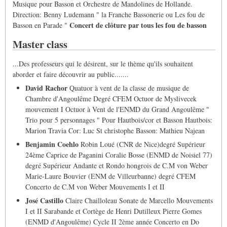
Musique pour Basson et Orchestre de Mandolines de Hollande.
Direction: Benny Ludemann " la Franche Bassonerie ou Les fou de
Concert de clôture par tous les fou de basson
Basson en Parade "
Master class
...Des professeurs qui le désirent, sur le thème qu'ils souhaitent
aborder et faire découvrir au public.......
David Rachor
Quatuor à vent de la classe de musique de
Chambre d'Angoulême Degré CFEM Octuor de Myslivecek
mouvement I Octuor à Vent de l'ENMD du Grand Angoulême "
Trio pour 5 personnages " Pour Hautbois/cor et Basson Hautbois:
Marion Travia Cor: Luc St christophe Basson: Mathieu Najean
Benjamin Coehlo
Robin Loué (CNR de Nice)degré Supérieur
24ème Caprice de Paganini Coralie Bosse (ENMD de Noisiel 77)
degré Supérieur Andante et Rondo hongrois de C.M von Weber
Marie-Laure Bouvier (ENM de Villeurbanne) degré CFEM
Concerto de C.M von Weber Mouvements I et II
José Castillo
Claire Chailloleau Sonate de Marcello Mouvements
I et II Sarabande et Cortège de Henri Dutilleux Pierre Gomes
(ENMD d'Angoulême) Cycle II 2ème année Concerto en Do