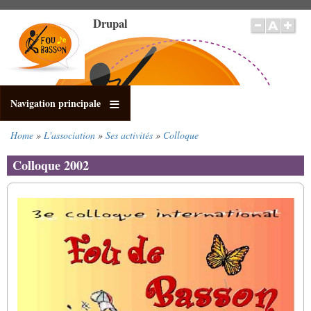
Skip
Drupal
to
main
content
Navigation principale
Home
L'association
Ses activités
Colloque
Breadcrumb
Colloque 2002