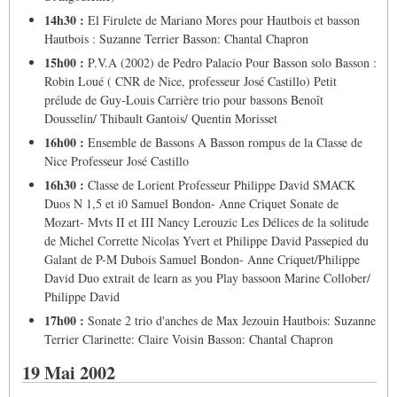
14h30 :
El Firulete de Mariano Mores pour Hautbois et basson
Hautbois : Suzanne Terrier Basson: Chantal Chapron
15h00 :
P.V.A (2002) de Pedro Palacio Pour Basson solo Basson :
Robin Loué ( CNR de Nice, professeur José Castillo) Petit
prélude de Guy-Louis Carrière trio pour bassons Benoît
Dousselin/ Thibault Gantois/ Quentin Morisset
16h00 :
Ensemble de Bassons A Basson rompus de la Classe de
Nice Professeur José Castillo
16h30 :
Classe de Lorient Professeur Philippe David SMACK
Duos N 1,5 et i0 Samuel Bondon- Anne Criquet Sonate de
Mozart- Mvts II et III Nancy Lerouzic Les Délices de la solitude
de Michel Corrette Nicolas Yvert et Philippe David Passepied du
Galant de P-M Dubois Samuel Bondon- Anne Criquet/Philippe
David Duo extrait de learn as you Play bassoon Marine Collober/
Philippe David
17h00 :
Sonate 2 trio d'anches de Max Jezouin Hautbois: Suzanne
Terrier Clarinette: Claire Voisin Basson: Chantal Chapron
19 Mai 2002