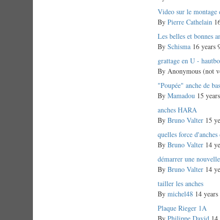
Normal
Video sur le montage 
topic
By
Pierre Cathelain
16
Normal
Les belles et bonnes a
topic
By
Schisma
16 years 
Normal
grattage en U - hautbo
topic
By
Anonymous (not ve
Normal
"Poupée" anche de ba
topic
By
Mamadou
15 years
Normal
anches HARA
topic
By
Bruno Valter
15 ye
Normal
quelles force d'anches 
topic
By
Bruno Valter
14 ye
Normal
démarrer une nouvelle
topic
By
Bruno Valter
14 ye
Normal
tailler les anches
topic
By
michel48
14 years
Normal
Plaque Rieger 1A
topic
By
Philippe David
14 