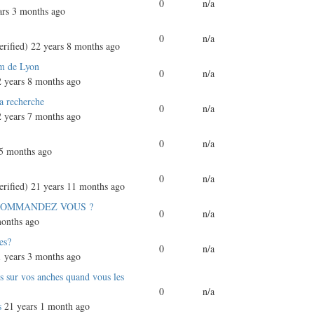
0
n/a
rs 3 months ago
0
n/a
rified)
22 years 8 months ago
sm de Lyon
0
n/a
 years 8 months ago
la recherche
0
n/a
 years 7 months ago
0
n/a
5 months ago
0
n/a
rified)
21 years 11 months ago
COMMANDEZ VOUS ?
0
n/a
onths ago
es?
0
n/a
 years 3 months ago
s sur vos anches quand vous les
0
n/a
s
21 years 1 month ago