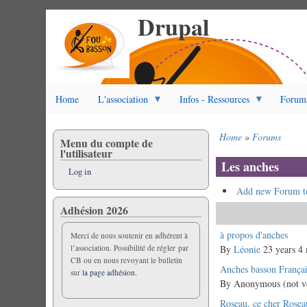
Drupal
Skip
to
main
content
Home
L'association
Infos - Ressources
Forum
Home
Forums
Menu du compte de
Breadcrumb
l'utilisateur
Les anches
Log in
Add new Forum t
Adhésion 2026
Normal
à propos d'anches
Merci de nous soutenir en adhérent à
l’association. Possibilité de régler par
topic
By
Léonie
23 years 4
CB ou en nous revoyant le bulletin
Normal
Anches basson França
sur
la page adhésion.
topic
By
Anonymous (not ve
Normal
Roseau, ce cher Rosea