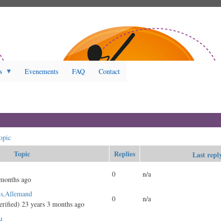
s
Evenements
FAQ
Contact
opic
Topic
Replies
Last repl
0
n/a
 months ago
is,Allemand
0
n/a
rified)
23 years 3 months ago
u