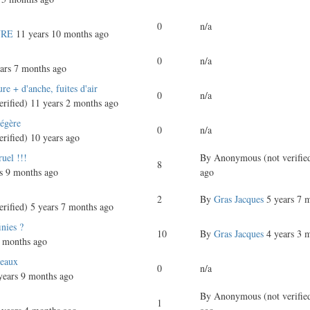
0
n/a
VRE
11 years 10 months ago
0
n/a
ars 7 months ago
e + d'anche, fuites d'air
0
n/a
rified)
11 years 2 months ago
égère
0
n/a
rified)
10 years ago
uel !!!
By
Anonymous (not verifie
8
s 9 months ago
ago
2
By
Gras Jacques
5 years 7 
rified)
5 years 7 months ago
inies ?
10
By
Gras Jacques
4 years 3 
 months ago
seaux
0
n/a
years 9 months ago
By
Anonymous (not verifie
1