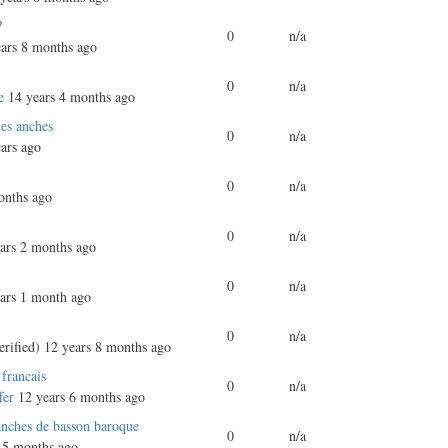
?
0
n/a
ars 8 months ago
0
n/a
e
14 years 4 months ago
les anches
0
n/a
ars ago
0
n/a
onths ago
s
0
n/a
ars 2 months ago
0
n/a
ars 1 month ago
0
n/a
rified)
12 years 8 months ago
 francais
0
n/a
fer
12 years 6 months ago
 anches de basson baroque
0
n/a
 5 months ago