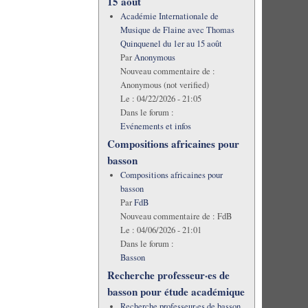
15 août
Académie Internationale de
Musique de Flaine avec Thomas
Quinquenel du 1er au 15 août
Par
Anonymous
Nouveau commentaire de :
Anonymous (not verified)
Le :
04/22/2026 - 21:05
Dans le forum :
Evénements et infos
Compositions africaines pour
basson
Compositions africaines pour
basson
Par
FdB
Nouveau commentaire de :
FdB
Le :
04/06/2026 - 21:01
Dans le forum :
Basson
Recherche professeur·es de
basson pour étude académique
Recherche professeur·es de basson