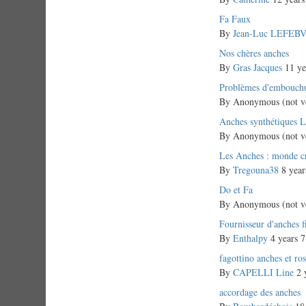
Normal
Fa Faux
topic
By
Jean-Luc LEFEB
Normal
Nos chères anches
topic
By
Gras Jacques
11 ye
Normal
Problèmes d'embouchur
topic
By
Anonymous (not ve
Normal
Anches synthétiques L
topic
By
Anonymous (not ve
Normal
Les Anches : monde cr
topic
By
Tregouna38
8 year
Normal
Do et Fa
topic
By
Anonymous (not ve
Normal
Fournisseur d'anches f
topic
By
Enthalpy
4 years 7
Normal
fagottino anches et ro
topic
By
CAPELLI Line
2 
Normal
accordage des anches