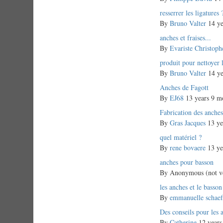
Normal
resserrer les ligatures 
topic
By
Bruno Valter
14 ye
Normal
anches et fraises...
topic
By
Evariste Christoph
Normal
produit pour nettoyer 
topic
By
Bruno Valter
14 ye
Normal
Anches de Fagott
topic
By
EJ68
13 years 9 m
Normal
Fabrication des anche
topic
By
Gras Jacques
13 ye
Normal
quel matériel ?
topic
By
rene bovaere
13 ye
Normal
anches pour basson
topic
By
Anonymous (not ve
Normal
les anches et le basson
topic
By
emmanuelle schaef
Normal
Des conseils pour les
topic
By
Catherine
12 years