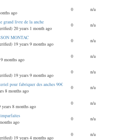
0
n/a
onths ago
le grand livre de la anche
0
n/a
rified)
20 years 1 month ago
SSON MONTAC
0
n/a
rified)
19 years 9 months ago
0
n/a
 9 months ago
0
n/a
rified)
19 years 9 months ago
eriel pour fabriquer des anches 90€
0
n/a
rs 8 months ago
0
n/a
 years 8 months ago
 imparfaites
0
n/a
months ago
0
n/a
rified)
19 years 4 months ago