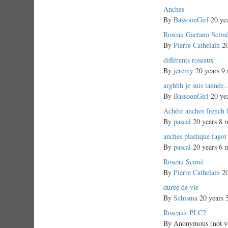
Normal
Anches
topic
By
BassoonGirl
20 yea
Normal
Roseau Gaetano Scim
topic
By
Pierre Cathelain
20
Normal
différents roseaux
topic
By
jeremy
20 years 9
Normal
arghhh je suis tannée..
topic
By
BassoonGirl
20 yea
Normal
Achète anches french 
topic
By
pascal
20 years 8 
Normal
anches plastique fagot
topic
By
pascal
20 years 6 
Normal
Roseau Scimè
topic
By
Pierre Cathelain
20
Normal
durée de vie
topic
By
Schisma
20 years 
Normal
Roseaux PLC2
topic
By
Anonymous (not ve