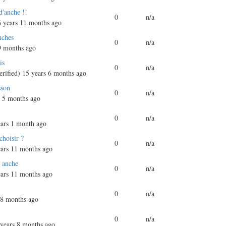
d'anche !!
0
n/a
 years 11 months ago
nches
0
n/a
9 months ago
is
0
n/a
rified)
15 years 6 months ago
sson
0
n/a
 5 months ago
0
n/a
ars 1 month ago
choisir ?
0
n/a
ars 11 months ago
 anche
0
n/a
ars 11 months ago
0
n/a
 8 months ago
0
n/a
years 8 months ago