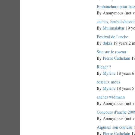
Normal
Embouchure pour bas
topic
By
Anonymous (not ve
Normal
anches, haubois/basso
topic
By
Mulimalabar
19 ye
Normal
Festival de l'anche
topic
By
dokia
19 years 2 m
Normal
Site sur le roseau
topic
By
Pierre Cathelain
19
Normal
Rieger ?
topic
By
Mylène
18 years 6
Normal
roseaux mous
topic
By
Mylène
18 years 5
Normal
anches widmann
topic
By
Anonymous (not ve
Normal
Concours d'anche 200
topic
By
Anonymous (not ve
Normal
Aiguiser son couteau !
topic
By
Pierre Cathelain
17