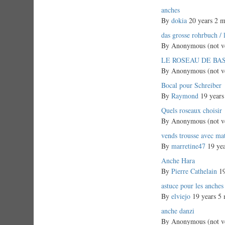
Normal
anches
topic
By
dokia
20 years 2 m
Normal
das grosse rohrbuch / 
topic
By
Anonymous (not ve
Normal
LE ROSEAU DE BA
topic
By
Anonymous (not ve
Normal
Bocal pour Schreiber
topic
By
Raymond
19 years
Normal
Quels roseaux choisir
topic
By
Anonymous (not ve
Normal
vends trousse avec mat
topic
By
marretine47
19 yea
Normal
Anche Hara
topic
By
Pierre Cathelain
19
Normal
astuce pour les anches
topic
By
elviejo
19 years 5 
Normal
anche danzi
topic
By
Anonymous (not ve