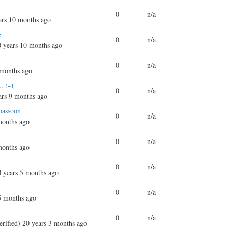
0
n/a
rs 10 months ago
è
0
n/a
 years 10 months ago
0
n/a
 months ago
.. :~(
0
n/a
rs 9 months ago
bassoon
0
n/a
months ago
0
n/a
months ago
0
n/a
 years 5 months ago
0
n/a
5 months ago
0
n/a
rified)
20 years 3 months ago