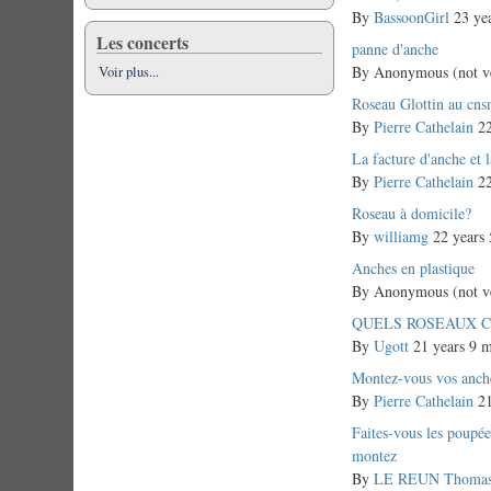
topic
By
BassoonGirl
23 yea
Les concerts
Normal
panne d'anche
topic
By
Anonymous (not ve
Voir plus...
Normal
Roseau Glottin au cn
topic
By
Pierre Cathelain
22
Normal
La facture d'anche et 
topic
By
Pierre Cathelain
22
Normal
Roseau à domicile?
topic
By
williamg
22 years 
Normal
Anches en plastique
topic
By
Anonymous (not ve
Normal
QUELS ROSEAUX 
topic
By
Ugott
21 years 9 m
Normal
Montez-vous vos anch
topic
By
Pierre Cathelain
21
Normal
Faites-vous les poupée
topic
montez
By
LE REUN Thoma