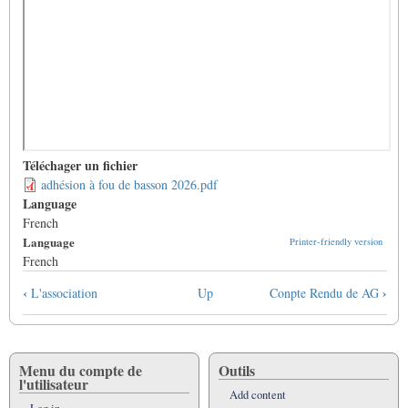
Téléchager un fichier
adhésion à fou de basson 2026.pdf
Language
French
Language
Printer-friendly version
French
Book
‹
›
L'association
Up
Conpte Rendu de AG
traversal
links
for
Adhésion
Menu du compte de
Outils
l'utilisateur
Add content