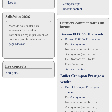
chaque
Log in
Compose tips
cycle
Recent content
d'enseignement.
Adhésion 2026
Derniers commentaires du
forum
Merci de nous soutenir en
adhérent à l’association.
Basson FOX 660D á vendre
Possibilité de régler par CB ou en
Basson FOX 660D á vendre
nous revoyant le bulletin sur
la
page adhésion.
Par
Anonymous
Nouveau commentaire de :
Anonymous (not verified)
Le :
07/29/2026 - 16:12
Dans le forum :
Les concerts
Achats - ventes
Voir plus...
Buffet Crampon Prestige à
vendre
Buffet Crampon Prestige à
vendre
Par
Anonymous
Nouveau commentaire de :
Anonymous (not verified)