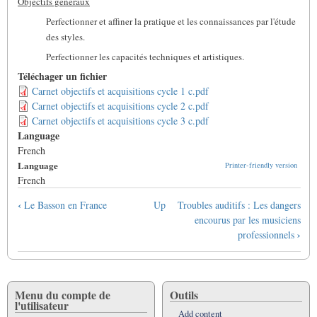
Objectifs généraux
Perfectionner et affiner la pratique et les connaissances par l'étude
des styles.
Perfectionner les capacités techniques et artistiques.
Téléchager un fichier
Carnet objectifs et acquisitions cycle 1 c.pdf
Carnet objectifs et acquisitions cycle 2 c.pdf
Carnet objectifs et acquisitions cycle 3 c.pdf
Language
French
Language
Printer-friendly version
French
Book
‹
Le Basson en France
Up
Troubles auditifs : Les dangers
traversal
encourus par les musiciens
links
›
professionnels
for
Objectifs
et
acquisitions
Menu du compte de
Outils
l'utilisateur
pour
Add content