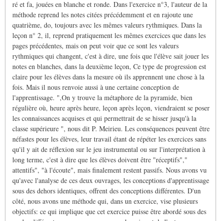
ré et fa, jouées en blanche et ronde. Dans l'exercice n°3, l'auteur de la
méthode reprend les notes citées précédemment et en rajoute une
quatrième, do, toujours avec les mêmes valeurs rythmiques. Dans la
leçon n° 2, il, reprend pratiquement les mêmes exercices que dans les
pages précédentes, mais on peut voir que ce sont les valeurs
rythmiques qui changent, c'est à dire, une fois que l'élève sait jouer les
notes en blanches, dans la deuxième leçon, Ce type de progression est
claire pour les élèves dans la mesure où ils apprennent une chose à la
fois. Mais il nous renvoie aussi à une certaine conception de
l'apprentissage. ",On y trouve la métaphore de la pyramide, bien
régulière où, heure après heure, leçon après leçon, viendraient se poser
les connaissances acquises et qui permettrait de se hisser jusqu'à la
classe supérieure ", nous dit P. Meirieu. Les conséquences peuvent être
néfastes pour les élèves, leur travail étant de répéter les exercices sans
qu'il y ait de réflexion sur le jeu instrumental ou sur l'interprétation à
long terme, c'est à dire que les élèves doivent être "réceptifs","
attentifs", "à l'écoute", mais finalement restent passifs. Nous avons vu
qu'avec l'analyse de ces deux ouvrages, les conceptions d'apprentissage
sous des dehors identiques, offrent des conceptions différentes. D'un
côté, nous avons une méthode qui, dans un exercice, vise plusieurs
objectifs: ce qui implique que cet exercice puisse être abordé sous des