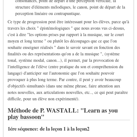
consonances, point de départ d'une perception verticale, la
structure d'éléments mélodiques, le canon, point de départ de la
perception linéaire ou contrapuntique.
Ce type de progression peut être intéressant pour les élèves, parce qu'à
travers les choix " épistémologiques " que nous avons vus ci-dessus,
c'est à dire "les options prises par rapport à la musique, sur le court
moyen et long terme " ou plutôt les découpages que ce que l'on
souhaite enseigner réalisés " dans le savoir savant en fonction des
finalités ou des représentations qu'on a de la musique ", (système
tonal, système modal, canon...), il permet, par la provocation de
l'intelligence de l'élève (entre pratique du son et compréhension du
langage) d'anticiper sur l'autonomie que l'on souhaite pouvoir
provoquer à plus long terme. Par contre, il peut y avoir beaucoup
d'objectifs simultanés (dans une même phrase, faire attention aux
notes nouvelles, aux articulations nouvelles, etc.., ce qui peut paraître
difficile, pour un élève non expérimenté).
Méthode de P. WASTALL: "Learn as you
play bassoon"
1ére séquence: de la leçon 1 à la leçon2