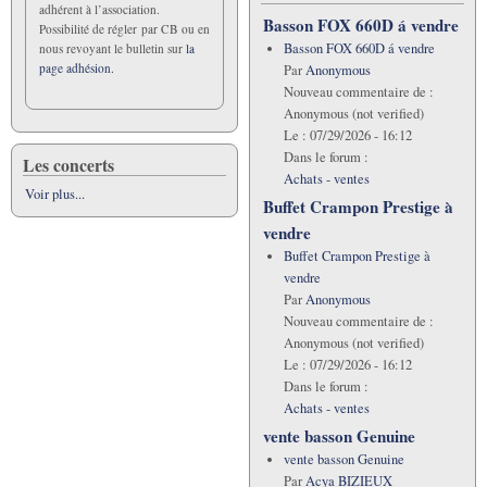
quel
adhérent à l’association.
type
Basson FOX 660D á vendre
Possibilité de régler par CB ou en
d'apprentissage
Basson FOX 660D á vendre
nous revoyant le bulletin sur
la
?
page adhésion.
Par
Anonymous
Nouveau commentaire de :
Anonymous (not verified)
Le :
07/29/2026 - 16:12
Dans le forum :
Les concerts
Achats - ventes
Voir plus...
Buffet Crampon Prestige à
vendre
Buffet Crampon Prestige à
vendre
Par
Anonymous
Nouveau commentaire de :
Anonymous (not verified)
Le :
07/29/2026 - 16:12
Dans le forum :
Achats - ventes
vente basson Genuine
vente basson Genuine
Par
Acya BIZIEUX