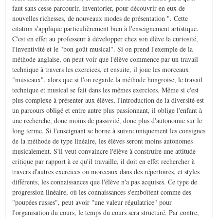
faut sans cesse parcourir, inventorier, pour découvrir en eux de
nouvelles richesses, de nouveaux modes de présentation ". Cette
citation s'applique particulièrement bien à l'enseignement artistique.
C'est en effet au professeur à développer chez son élève la curiosité,
l'inventivité et le "bon goût musical". Si on prend l'exemple de la
méthode anglaise, on peut voir que l'élève commence par un travail
technique à travers les exercices, et ensuite, il joue les morceaux
"musicaux", alors que si l'on regarde la méthode hongroise, le travail
technique et musical se fait dans les mêmes exercices. Même si c'est
plus complexe à présenter aux élèves, l'introduction de la diversité est
un parcours obligé et entre autre plus passionnant, il oblige l'enfant à
une recherche, donc moins de passivité, donc plus d'autonomie sur le
long terme. Si l'enseignant se borne à suivre uniquement les consignes
de la méthode de type linéaire, les élèves seront moins autonomes
musicalement. S'il veut convaincre l'élève à construire une attitude
critique par rapport à ce qu'il travaille, il doit en effet rechercher à
travers d'autres exercices ou morceaux dans des répertoires, et styles
différents, les connaissances que l'élève n'a pas acquises. Ce type de
progression linéaire, où les connaissances s'emboîtent comme des
"poupées russes", peut avoir "une valeur régulatrice" pour
l'organisation du cours, le temps du cours sera structuré. Par contre,