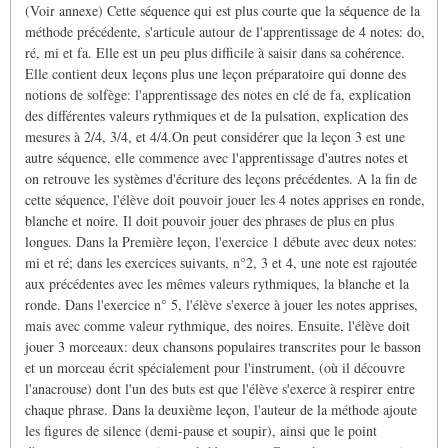
(Voir annexe) Cette séquence qui est plus courte que la séquence de la
méthode précédente, s'articule autour de l'apprentissage de 4 notes: do,
ré, mi et fa. Elle est un peu plus difficile à saisir dans sa cohérence.
Elle contient deux leçons plus une leçon préparatoire qui donne des
notions de solfège: l'apprentissage des notes en clé de fa, explication
des différentes valeurs rythmiques et de la pulsation, explication des
mesures à 2/4, 3/4, et 4/4.On peut considérer que la leçon 3 est une
autre séquence, elle commence avec l'apprentissage d'autres notes et
on retrouve les systèmes d'écriture des leçons précédentes. A la fin de
cette séquence, l'élève doit pouvoir jouer les 4 notes apprises en ronde,
blanche et noire. Il doit pouvoir jouer des phrases de plus en plus
longues. Dans la Première leçon, l'exercice 1 débute avec deux notes:
mi et ré; dans les exercices suivants, n°2, 3 et 4, une note est rajoutée
aux précédentes avec les mêmes valeurs rythmiques, la blanche et la
ronde. Dans l'exercice n° 5, l'élève s'exerce à jouer les notes apprises,
mais avec comme valeur rythmique, des noires. Ensuite, l'élève doit
jouer 3 morceaux: deux chansons populaires transcrites pour le basson
et un morceau écrit spécialement pour l'instrument, (où il découvre
l'anacrouse) dont l'un des buts est que l'élève s'exerce à respirer entre
chaque phrase. Dans la deuxième leçon, l'auteur de la méthode ajoute
les figures de silence (demi-pause et soupir), ainsi que le point