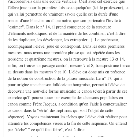
s'accordent-ils dans une écoute verticale. C'est avec cet exercice que
l'élève joue pour la première fois avec quelqu'un (ici le professeur), ce
qui va lui permettre de vraiment savoir quelle est la durée d'une
ronde, d'une blanche, ou d'une noire, que son partenaire l'invite à
"estimer". Dans le n° 14, il prend conscience de la structure
d'éléments mélodiques, et de la manière de les combiner, c'est à dire
de les dupliquer, les développer, les extrapoler...). Le professeur,
accompagnant l'élève, joue en contrepoint. Dans les deux premières
mesures, nous avons une première phrase qui est répétée dans les
troisième et quatrième mesures, on la retrouve à la mesure 13 et 14,
enfin, on trouve un passage central, mesure 7 et 8, transposé une tierce
au dessus dans les mesures 9 et 10. L'élève est donc mis en présence
de la notion de construction de la phrase musicale. Le n° 17, qui a
pour origine une chanson folklorique hongroise, permet à l'élève de
découvrir une nouvelle forme musicale: le canon (c'est à partir de cet
exercice qu'il pourra jouer par exemple des chansons populaires en
canon comme Frère Jacques, à condition qu'on l'aide à contextualiser
ce canon dans la "série" des sept sons qui sont l'objet de cette
séquence). Voyons maintenant les tâches que l'élève doit réaliser pour
atteindre les compétences visées à la fin de cette séquence. On entend
par "tâche" " ce qu'il faut faire", c'est à dire: