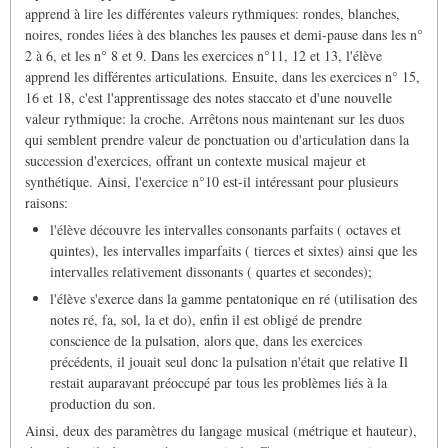
apprend à lire les différentes valeurs rythmiques: rondes, blanches,
noires, rondes liées à des blanches les pauses et demi-pause dans les n°
2 à 6, et les n° 8 et 9. Dans les exercices n°11, 12 et 13, l'élève
apprend les différentes articulations. Ensuite, dans les exercices n° 15,
16 et 18, c'est l'apprentissage des notes staccato et d'une nouvelle
valeur rythmique: la croche. Arrêtons nous maintenant sur les duos
qui semblent prendre valeur de ponctuation ou d'articulation dans la
succession d'exercices, offrant un contexte musical majeur et
synthétique. Ainsi, l'exercice n°10 est-il intéressant pour plusieurs
raisons:
l'élève découvre les intervalles consonants parfaits ( octaves et
quintes), les intervalles imparfaits ( tierces et sixtes) ainsi que les
intervalles relativement dissonants ( quartes et secondes);
l'élève s'exerce dans la gamme pentatonique en ré (utilisation des
notes ré, fa, sol, la et do), enfin il est obligé de prendre
conscience de la pulsation, alors que, dans les exercices
précédents, il jouait seul donc la pulsation n'était que relative Il
restait auparavant préoccupé par tous les problèmes liés à la
production du son.
Ainsi, deux des paramètres du langage musical (métrique et hauteur),