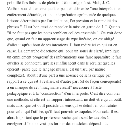
pointillé (les liaisons de plein trait étant originales). Mais, J. C.
Veilhan nous dit encore que l'on peut choisir entre "une interprétation
entièrement détachée, et une interprétation agrémentée de quelques
liaisons déterminées par l'articulation, l'expression et la rapidité des
phrases ". Il est bon aussi de rappeler la mise en garde de J. J. Quantz:
"il ne faut pas que les notes semblent collées ensemble ". On voit donc
que, quand on fait un apprentissage de type linéaire, on est obligé
d'aller jusqu'au bout de ses intentions. Il faut redire ici ce qui est en
cause. La démarche didactique qui, pour un souci de clarté, implique
un empilement progressif des informations sans faire apparaître le fait
qu'elles se connotent, qu'elles s'influencent dans le résultat qu'elles
opèrent (parce que le langage musical est un tissu par nature
complexe), aboutit d'une part à une absence de sens critique par
rapport à ce qui est à réaliser, et d'autre part (et de façon conséquente)
à un manque de cet "imaginaire créatif" nécessaire à l'acte
pédagogique et à la "construction" d'un interprète. C'est dire combien
une méthode, si elle est un support intéressant, ne doit être qu'un outil,
mais aussi que cet outil possède un sens qui se définit en contraintes
pour celui qui l'utilise, qu'il faut pouvoir extrapoler. Pour cela, il est
alors important que le professeur sache quels sont les savoirs à
enseigner si l'on ne veut pas former des musiciens dépendants.