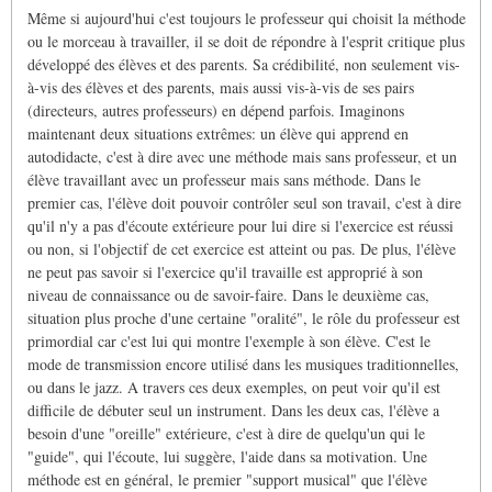
Même si aujourd'hui c'est toujours le professeur qui choisit la méthode
ou le morceau à travailler, il se doit de répondre à l'esprit critique plus
développé des élèves et des parents. Sa crédibilité, non seulement vis-
à-vis des élèves et des parents, mais aussi vis-à-vis de ses pairs
(directeurs, autres professeurs) en dépend parfois. Imaginons
maintenant deux situations extrêmes: un élève qui apprend en
autodidacte, c'est à dire avec une méthode mais sans professeur, et un
élève travaillant avec un professeur mais sans méthode. Dans le
premier cas, l'élève doit pouvoir contrôler seul son travail, c'est à dire
qu'il n'y a pas d'écoute extérieure pour lui dire si l'exercice est réussi
ou non, si l'objectif de cet exercice est atteint ou pas. De plus, l'élève
ne peut pas savoir si l'exercice qu'il travaille est approprié à son
niveau de connaissance ou de savoir-faire. Dans le deuxième cas,
situation plus proche d'une certaine "oralité", le rôle du professeur est
primordial car c'est lui qui montre l'exemple à son élève. C'est le
mode de transmission encore utilisé dans les musiques traditionnelles,
ou dans le jazz. A travers ces deux exemples, on peut voir qu'il est
difficile de débuter seul un instrument. Dans les deux cas, l'élève a
besoin d'une "oreille" extérieure, c'est à dire de quelqu'un qui le
"guide", qui l'écoute, lui suggère, l'aide dans sa motivation. Une
méthode est en général, le premier "support musical" que l'élève