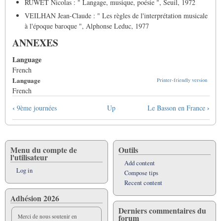
RUWET Nicolas : " Langage, musique, poésie ", Seuil, 1972
VEILHAN Jean-Claude : " Les règles de l'interprétation musicale
à l'époque baroque ", Alphonse Leduc, 1977
ANNEXES
Language
French
Language
Printer-friendly version
French
Book
‹
›
9ème journées
Up
Le Basson en France
traversal
links
for
L'enseignement
Menu du compte de
Outils
l'utilisateur
du
Add content
basson
Log in
Compose tips
:
Recent content
Quelles
Adhésion 2026
méthodes
Derniers commentaires du
pour
forum
Merci de nous soutenir en