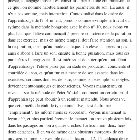
poésie, le langage musical est construit à partir d'une combinaison de
ce que l'on nomme habituellement les paramètres du son. Là aussi, il
n'y a pas somme, mais interaction. Contextualisé dans le cadre de
l'apprentissage de l'instrument, prenons comme exemple le travail du
rythme dans la méthode hongroise avec le duo n° 10, nous avons vu
plus haut que l'élève commençait à prendre conscience de la pulsation
dans cet exercice, mais en même temps il doit faire attention au son, à
la respiration, ainsi qu'au mode d'attaque. Un élève n'apprendra pas
ainsi d'abord à faire un son, ensuite la bonne pulsation, mais tous ces
paramètres interagissent. Il est intéressant de noter qu'en tout début
d'apprentissage, l'élève passe par un stade de production consciente et
contrôlée du son, et qu'au fur et à mesure de son avancée dans les
exercices, certaines données de base, comme par exemple les doigtés,
deviennent automatiques et inconscientes. Voyons maintenant, en
revenant sur la méthode de Peter Wastall, comment un certain profil
d'apprentissage peut aboutir à un résultat inattendu. Nous avons vu
que cette méthode était de type cumulative, c'est à dire par
"empilement". les informations se succédant. Voyons maintenant la
leçon n°9, et plus particulièrement le menuet, on trouve plusieurs fois,
dans les passages où l'on a quatre croches, l'articulation: deux liées
deux détachées. Il en va de même dans plusieurs morceaux de cet
ouvrage, comme par exemple dans la leçon n° 12. L'incidence de ce