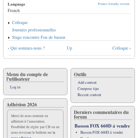
Language
Printer-friendly version
French
Colloque
Journées professionnelles
Stage-rencontre Fou de basson
Book
‹
›
Qui sommes-nous ?
Up
Colloque
traversal
links
for
Ses
Menu du compte de
Outils
l'utilisateur
activités
Add content
Log in
Compose tips
Recent content
Adhésion 2026
Derniers commentaires du
forum
Merci de nous soutenir en
adhérent à l’association.
Basson FOX 660D á vendre
Possibilité de régler par CB ou en
Basson FOX 660D á vendre
nous revoyant le bulletin sur
la
page adhésion.