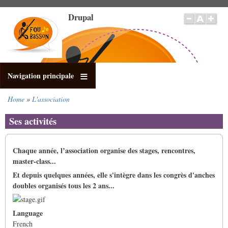
Skip
Drupal
to
main
content
Navigation principale
Home
L'association
Breadcrumb
Ses activités
Chaque année, l’association organise des stages, rencontres,
master-class...
Et depuis quelques années, elle s'intègre dans les congrès d'anches
doubles organisés tous les 2 ans...
Language
French