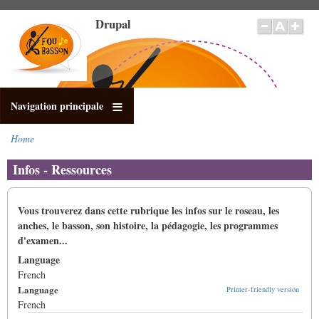
Skip
Drupal
to
main
content
Navigation principale
Home
Breadcrumb
Infos - Ressources
Vous trouverez dans cette rubrique les infos sur le roseau, les
anches, le basson, son histoire, la pédagogie, les programmes
d'examen...
Language
French
Language
Printer-friendly version
French