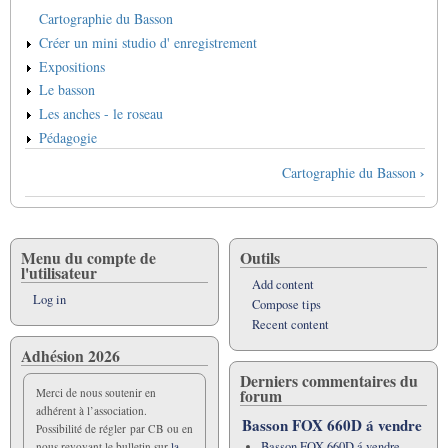
Cartographie du Basson
Créer un mini studio d' enregistrement
Expositions
Le basson
Les anches - le roseau
Pédagogie
Book
›
Cartographie du Basson
traversal
links
for
Infos
Menu du compte de
Outils
l'utilisateur
-
Add content
Ressources
Log in
Compose tips
Recent content
Adhésion 2026
Derniers commentaires du
forum
Merci de nous soutenir en
adhérent à l’association.
Basson FOX 660D á vendre
Possibilité de régler par CB ou en
Basson FOX 660D á vendre
nous revoyant le bulletin sur
la