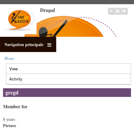
Skip
Drupal
to
main
content
Navigation principale
Home
Breadcrumb
View
(active
Primary
tab)
tabs
Activity
gregd
Member for
8 years
Picture