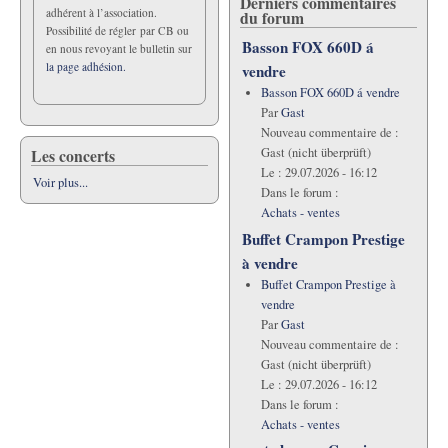
Derniers commentaires
adhérent à l’association.
du forum
Possibilité de régler par CB ou
Basson FOX 660D á
en nous revoyant le bulletin sur
la page adhésion.
vendre
Basson FOX 660D á vendre
Par
Gast
Nouveau commentaire de :
Les concerts
Gast (nicht überprüft)
Le :
29.07.2026 - 16:12
Voir plus...
Dans le forum :
Achats - ventes
Buffet Crampon Prestige
à vendre
Buffet Crampon Prestige à
vendre
Par
Gast
Nouveau commentaire de :
Gast (nicht überprüft)
Le :
29.07.2026 - 16:12
Dans le forum :
Achats - ventes