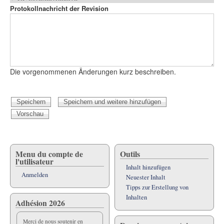
Reiter
Protokollnachricht der Revision
Die vorgenommenen Änderungen kurz beschreiben.
Menu du compte de
Outils
l'utilisateur
Inhalt hinzufügen
Anmelden
Neuester Inhalt
Tipps zur Erstellung von
Inhalten
Adhésion 2026
Merci de nous soutenir en