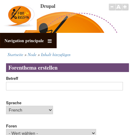
Direkt
Drupal
zum
Inhalt
Navigation principale
Startseite
Node
Inhalt hinzufügen
Pfadnavigation
Forenthema erstellen
Betreff
Sprache
Foren