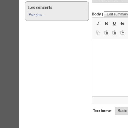
Les concerts
Body
(
Voir plus...
Edit summar
Text format