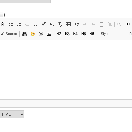
)
y
Source
Styles
F