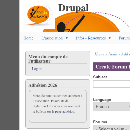
Drupal
Skip
to
main
content
Home
L'association
Infos - Ressources
Forum
Home
Node
Add 
Menu du compte de
Breadcrumb
l'utilisateur
Create Forum t
Log in
Subject
Adhésion 2026
Merci de nous soutenir en adhérent à
Language
l’association. Possibilité de
régler par CB ou en nous revoyant
le bulletin sur
la page adhésion.
Forums