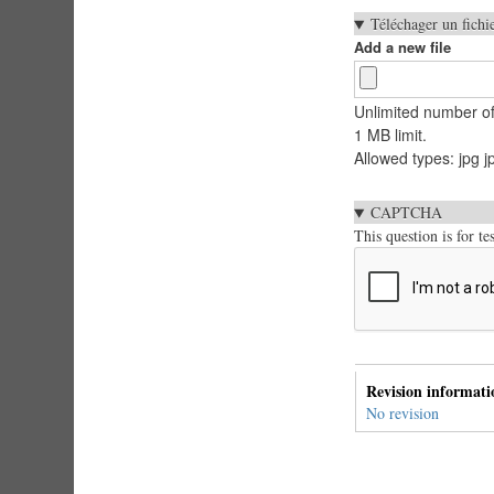
Téléchager un fichi
Add a new file
Unlimited number of 
1 MB limit.
Allowed types: jpg jp
CAPTCHA
This question is for t
Vertical
Revision informati
Tabs
No revision
(active
tab)