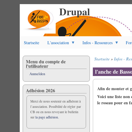
Drupal
Direkt
zum
Inhalt
Startseite
L'association
Infos - Ressources
For
Startseite
Infos - Re
Menu du compte de
Pfadnavigation
l'utilisateur
l'anche de Bass
Anmelden
Afin de monter et g
Adhésion 2026
Voici une liste non
Merci de nous soutenir en adhérent à
le roseau pour en f
l’association. Possibilité de régler par
CB ou en nous revoyant le bulletin
sur
la page adhésion.