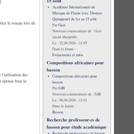
15 août
Académie Internationale de
Musique de Flaine avec Thomas
Quinquenel du 1er au 15 août
lier le roseau lors du
Par
Gast
Nouveau commentaire de :
Gast
(nicht überprüft)
Le :
22.04.2026 - 21:05
Dans le forum :
Evénements et infos
Compositions africaines pour
basson
 l'utilisation des
Compositions africaines pour
ci épouse bien la
basson
Par
FdB
Nouveau commentaire de :
FdB
Le :
06.04.2026 - 21:01
Dans le forum :
Basson
Recherche professeur·es de
basson pour étude académique
Recherche professeur·es de basson