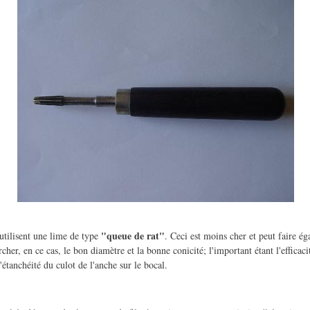
"queue de rat"
 utilisent une lime de type
. Ceci est moins cher et peut faire éga
cher, en ce cas, le bon diamètre et la bonne conicité; l'important étant l'efficacit
l'étanchéité du culot de l'anche sur le bocal.