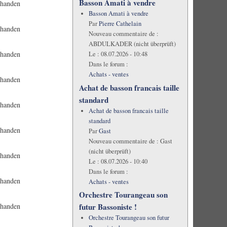
Basson Amati à vendre
rhanden
Basson Amati à vendre
Par
Pierre Cathelain
rhanden
Nouveau commentaire de :
ABDULKADER (nicht überprüft)
rhanden
Le :
08.07.2026 - 10:48
Dans le forum :
Achats - ventes
rhanden
Achat de basson francais taille
standard
rhanden
Achat de basson francais taille
standard
rhanden
Par
Gast
Nouveau commentaire de :
Gast
(nicht überprüft)
rhanden
Le :
08.07.2026 - 10:40
Dans le forum :
rhanden
Achats - ventes
Orchestre Tourangeau son
futur Bassoniste !
rhanden
Orchestre Tourangeau son futur