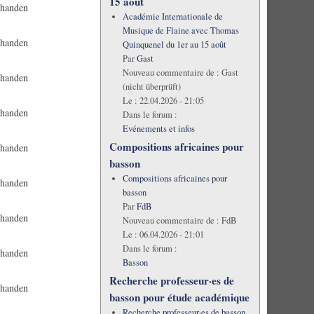
15 août
rhanden
Académie Internationale de
Musique de Flaine avec Thomas
rhanden
Quinquenel du 1er au 15 août
Par
Gast
Nouveau commentaire de :
Gast
rhanden
(nicht überprüft)
Le :
22.04.2026 - 21:05
rhanden
Dans le forum :
Evénements et infos
Compositions africaines pour
rhanden
basson
Compositions africaines pour
rhanden
basson
Par
FdB
rhanden
Nouveau commentaire de :
FdB
Le :
06.04.2026 - 21:01
Dans le forum :
rhanden
Basson
Recherche professeur·es de
rhanden
basson pour étude académique
Recherche professeur·es de basson