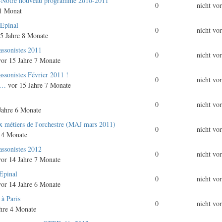
s-Notre nouveau programme 2010-2011
0
nicht vo
 1 Monat
'Epinal
0
nicht vo
5 Jahre 8 Monate
assonistes 2011
0
nicht vo
or 15 Jahre 7 Monate
ssonistes Février 2011 !
0
nicht vo
&…
vor 15 Jahre 7 Monate
0
nicht vo
Jahre 6 Monate
 métiers de l'orchestre (MAJ mars 2011)
0
nicht vo
 4 Monate
assonistes 2012
0
nicht vo
or 14 Jahre 7 Monate
Epinal
0
nicht vo
or 14 Jahre 6 Monate
 à Paris
0
nicht vo
hre 4 Monate