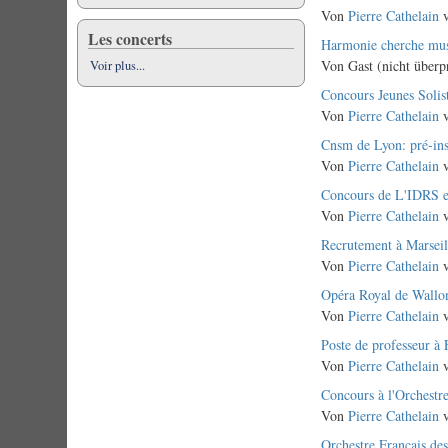
Thema
Von
Pierre Cathelain
v
Les concerts
Normales
Harmonie cherche mus
Thema
Von
Gast (nicht überp
Voir plus...
Normales
Concours Jeunes Soli
Thema
Von
Pierre Cathelain
v
Normales
Cnsm de Lyon: pré-ins
Thema
Von
Pierre Cathelain
v
Normales
Concours de L'IDRS e
Thema
Von
Pierre Cathelain
v
Normales
Recrutement à Marseil
Thema
Von
Pierre Cathelain
v
Normales
Opéra Royal de Wallo
Thema
Von
Pierre Cathelain
v
Normales
Poste de professeur à
Thema
Von
Pierre Cathelain
v
Normales
Concours à l'Orchestre
Thema
Von
Pierre Cathelain
v
Normales
Orchestre Français des