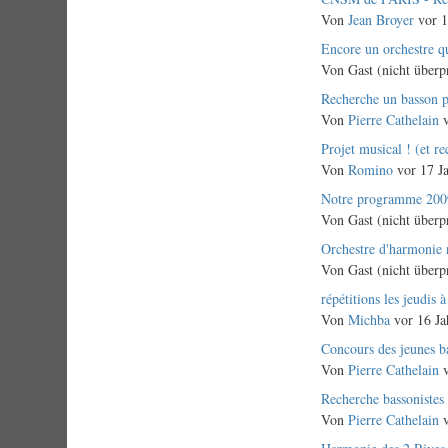
Thema
Von
Jean Broyer
vor 1
Normales
Encore un orchestre q
Thema
Von
Gast (nicht überp
Normales
Recherche un basson p
Thema
Von
Pierre Cathelain
v
Normales
Projet musical ! (et r
Thema
Von
Romino
vor 17 J
Normales
Notre programme 200
Thema
Von
Gast (nicht überp
Normales
Orchestre d'harmonie r
Thema
Von
Gast (nicht überp
Normales
répétitions les jeudis
Thema
Von
Michba
vor 16 Ja
Normales
Concours des jeunes b
Thema
Von
Pierre Cathelain
v
Normales
Recherche bassonistes
Thema
Von
Pierre Cathelain
v