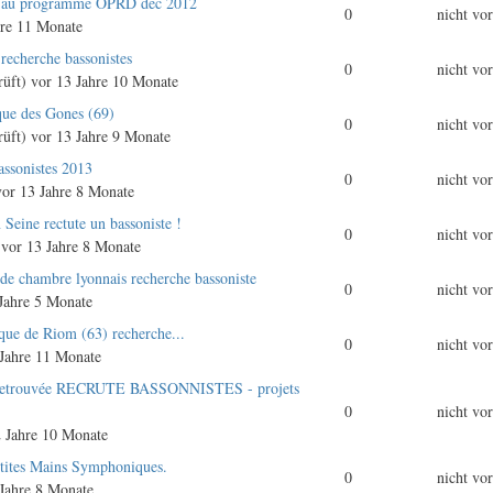
i au programme OPRD déc 2012
0
nicht vo
re 11 Monate
echerche bassonistes
0
nicht vo
rüft)
vor 13 Jahre 10 Monate
que des Gones (69)
0
nicht vo
rüft)
vor 13 Jahre 9 Monate
assonistes 2013
0
nicht vo
or 13 Jahre 8 Monate
Seine rectute un bassoniste !
0
nicht vo
vor 13 Jahre 8 Monate
e chambre lyonnais recherche bassoniste
0
nicht vo
Jahre 5 Monate
ue de Riom (63) recherche...
0
nicht vo
Jahre 11 Monate
 Retrouvée RECRUTE BASSONNISTES - projets
0
nicht vo
 Jahre 10 Monate
tites Mains Symphoniques.
0
nicht vo
Jahre 8 Monate