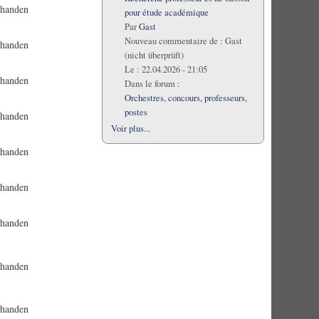
rhanden
pour étude académique
Par
Gast
Nouveau commentaire de :
Gast
rhanden
(nicht überprüft)
Le :
22.04.2026 - 21:05
rhanden
Dans le forum :
Orchestres, concours, professeurs,
postes
rhanden
Voir plus...
rhanden
rhanden
rhanden
rhanden
rhanden