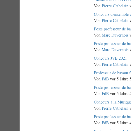
Thema
Von
Pierre Cathelain
v
Normales
Concours d'ensemble 
Thema
Von
Pierre Cathelain
v
Normales
Poste professeur de ba
Thema
Von
Marc Duvernois
v
Normales
Poste professeur de b
Thema
Von
Marc Duvernois
v
Normales
Concours JVB 2021
Thema
Von
Pierre Cathelain
v
Normales
Professeur de basson f
Thema
Von
FdB
vor 5 Jahre 
Normales
Poste professeur de ba
Thema
Von
FdB
vor 5 Jahre 
Normales
Concours à la Musiqu
Thema
Von
Pierre Cathelain
v
Normales
Poste professeur de b
Thema
Von
FdB
vor 5 Jahre 