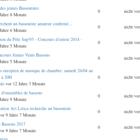
des jeunes Bassonistes
0
nicht vo
Jahre 8 Monate
erchent un bassoniste amateur confirmé...
0
nicht vo
Jahre 6 Monate
sson du Pôle Sup'93 - Concours d'entrée 2014 -
0
nicht vo
Jahre 5 Monate
ncours Jeunes Vents Bassons
0
nicht vo
Jahre 5 Monate
rs européen de musique de chambre: samedi 26/04 au
s à 20H
0
nicht vo
ndo
vor 12 Jahre 3 Monate
l d'ensembles de bassons
0
nicht vo
Jahre 9 Monate
iation Ars Lirica recherche un bassoniste
0
nicht vo
or 9 Jahre 7 Monate
s Bassons 2017
0
nicht vo
or 9 Jahre 7 Monate
2019