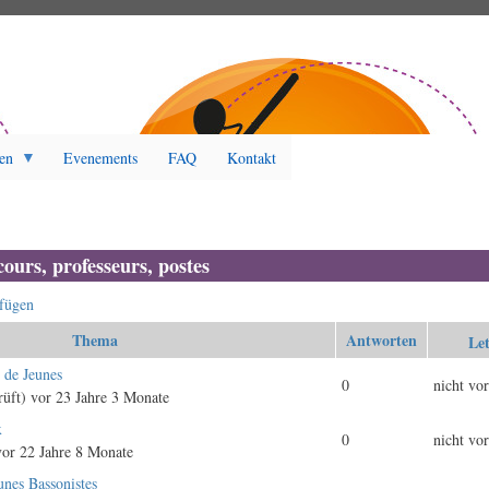
en
Evenements
FAQ
Kontakt
ours, professeurs, postes
fügen
Thema
Antworten
Le
t de Jeunes
0
nicht vo
rüft)
vor 23 Jahre 3 Monate
x
0
nicht vo
or 22 Jahre 8 Monate
nes Bassonistes