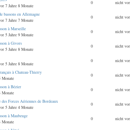
0
nicht vo
or 7 Jahre 8 Monate
de bassons en Allemagne
0
nicht vo
or 7 Jahre 7 Monate
sson à Marseille
0
nicht vo
or 5 Jahre 9 Monate
asson à Givors
0
nicht vo
or 5 Jahre 8 Monate
0
nicht vo
or 5 Jahre 8 Monate
rançais à Chateau-Thierry
0
nicht vo
5 Monate
sson à Bézier
0
nicht vo
4 Monate
e des Forces Aériennes de Bordeaux
0
nicht vo
or 5 Jahre 4 Monate
asson à Maubeuge
0
nicht vo
4 Monate