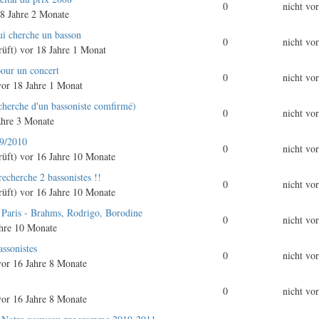
0
nicht vo
8 Jahre 2 Monate
ui cherche un basson
0
nicht vo
rüft)
vor 18 Jahre 1 Monat
our un concert
0
nicht vo
or 18 Jahre 1 Monat
echerche d'un bassoniste comfirmé)
0
nicht vo
ahre 3 Monate
9/2010
0
nicht vo
rüft)
vor 16 Jahre 10 Monate
echerche 2 bassonistes !!
0
nicht vo
rüft)
vor 16 Jahre 10 Monate
 à Paris - Brahms, Rodrigo, Borodine
0
nicht vo
hre 10 Monate
assonistes
0
nicht vo
or 16 Jahre 8 Monate
0
nicht vo
or 16 Jahre 8 Monate