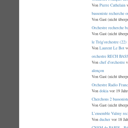
Thema
Von
Pierre Cathelain
v
Normales
bassoniste recherche o
Thema
Von
Gast (nicht überp
Normales
Orchestre recherche ba
Thema
Von
Gast (nicht überp
Normales
le Trég'orchestre (22)
Thema
Von
Laurent Le Bot
vo
Normales
orchestre RECH BAS
Thema
Von
chef d'orchestre
v
Normales
alençon
Thema
Von
Gast (nicht überp
Normales
Orchestre Radio Fran
Thema
Von
dokia
vor 19 Jahr
Normales
Cherchons 2 bassonist
Thema
Von
Gast (nicht überp
Normales
L’ensemble Valmy rech
Thema
Von
ducher
vor 18 Ja
Normales
CNSM de PARIS - Réci