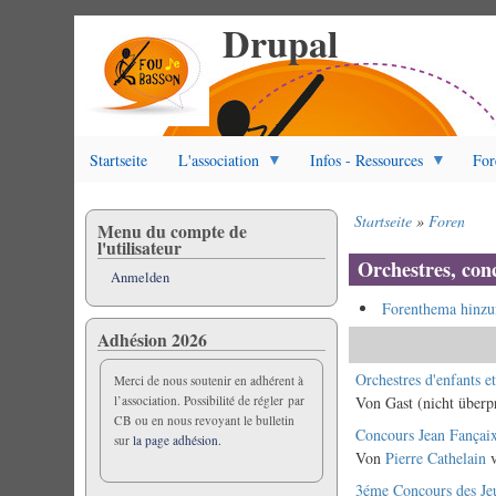
Drupal
Direkt
zum
Inhalt
Startseite
L'association
Infos - Ressources
For
Startseite
Foren
Menu du compte de
Pfadnavigation
l'utilisateur
Orchestres, conc
Anmelden
Forenthema hinzu
Adhésion 2026
Normales
Orchestres d'enfants e
Merci de nous soutenir en adhérent à
l’association. Possibilité de régler par
Thema
Von
Gast (nicht überp
CB ou en nous revoyant le bulletin
Normales
Concours Jean Fançai
sur
la page adhésion.
Thema
Von
Pierre Cathelain
v
Normales
3éme Concours des Jeu