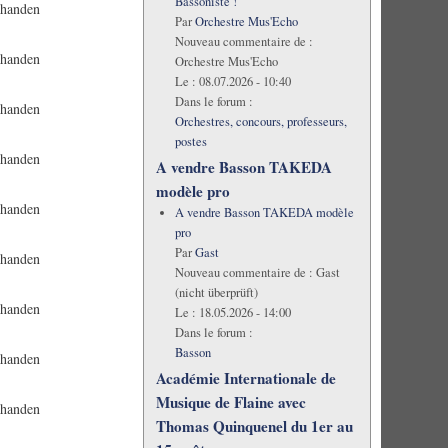
Bassoniste !
rhanden
Par
Orchestre Mus'Echo
Nouveau commentaire de :
rhanden
Orchestre Mus'Echo
Le :
08.07.2026 - 10:40
Dans le forum :
rhanden
Orchestres, concours, professeurs,
postes
rhanden
A vendre Basson TAKEDA
modèle pro
rhanden
A vendre Basson TAKEDA modèle
pro
Par
Gast
rhanden
Nouveau commentaire de :
Gast
(nicht überprüft)
rhanden
Le :
18.05.2026 - 14:00
Dans le forum :
Basson
rhanden
Académie Internationale de
Musique de Flaine avec
rhanden
Thomas Quinquenel du 1er au