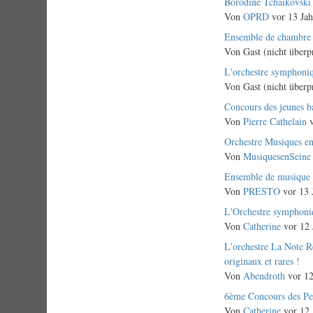
Normales
Borodine Tchaïkovsk
Thema
Von
OPRD
vor 13 Jah
Normales
Ensemble de chambre r
Thema
Von
Gast (nicht überp
Normales
L'orchestre symphoni
Thema
Von
Gast (nicht überp
Normales
Concours des jeunes b
Thema
Von
Pierre Cathelain
v
Normales
Orchestre Musiques en 
Thema
Von
MusiquesenSeine
Normales
Ensemble de musique d
Thema
Von
PRESTO
vor 13 
Normales
L'Orchestre symphoniq
Thema
Von
Catherine
vor 12 
Normales
L'orchestre La Note
Thema
originaux et rares !
Von
Abendroth
vor 12
Normales
6ème Concours des Pe
Thema
Von
Catherine
vor 12 