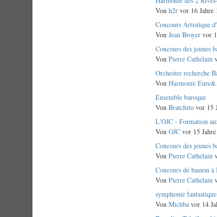
Normales
Harmonie des 2 Rive
Thema
Von
h2r
vor 16 Jahre
Normales
Concours Artistique d
Thema
Von
Jean Broyer
vor 1
Normales
Concours des jeunes b
Thema
Von
Pierre Cathelain
v
Normales
Orchestre recherche Ba
Thema
Von
Harmonie Eure
Normales
Ensemble baroque
Thema
Von
Bratchito
vor 15 
Normales
L'OJC - Formation aux
Thema
Von
OJC
vor 15 Jahre
Normales
Concours des jeunes b
Thema
Von
Pierre Cathelain
v
Normales
Concours de basson à 
Thema
Von
Pierre Cathelain
v
Normales
symphonie fantastique
Thema
Von
Michba
vor 14 Ja