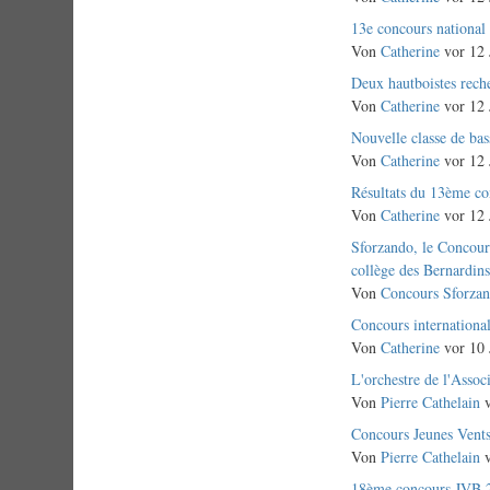
Normales
13e concours national 
Thema
Von
Catherine
vor 12 
Normales
Deux hautboistes rech
Thema
Von
Catherine
vor 12 
Normales
Nouvelle classe de ba
Thema
Von
Catherine
vor 12 
Normales
Résultats du 13ème co
Thema
Von
Catherine
vor 12 
Normales
Sforzando, le Concou
Thema
collège des Bernardin
Von
Concours Sforza
Normales
Concours internationa
Thema
Von
Catherine
vor 10 
Normales
L'orchestre de l'Assoc
Thema
Von
Pierre Cathelain
v
Normales
Concours Jeunes Vent
Thema
Von
Pierre Cathelain
v
Normales
18ème concours JVB 