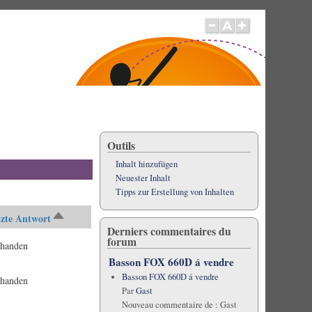
Outils
Inhalt hinzufügen
Neuester Inhalt
Tipps zur Erstellung von Inhalten
tzte Antwort
Absteigend
Derniers commentaires du
sortieren
forum
rhanden
Basson FOX 660D á vendre
Basson FOX 660D á vendre
rhanden
Par
Gast
Nouveau commentaire de :
Gast