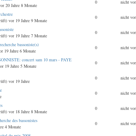
0
nicht vo
or 20 Jahre 8 Monate
rchestre
0
nicht vo
rüft)
vor 19 Jahre 9 Monate
ssoniste
0
nicht vo
rüft)
vor 19 Jahre 7 Monate
 recherche bassoniste(s)
0
nicht vo
r 19 Jahre 6 Monate
SONNISTE: concert sam 10 mars - PAYE
0
nicht vo
or 19 Jahre 5 Monate
0
nicht vo
rüft)
vor 19 Jahre
ce
0
nicht vo
e
es
0
nicht vo
rüft)
vor 18 Jahre 8 Monate
erche des bassonistes
0
nicht vo
hre 4 Monate
tal du prix 2008