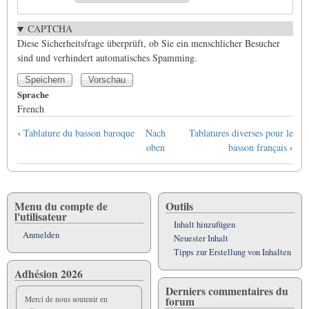
CAPTCHA
Diese Sicherheitsfrage überprüft, ob Sie ein menschlicher Besucher
sind und verhindert automatisches Spamming.
Sprache
French
Links
‹
Tablature du basson baroque
Nach
Tablatures diverses pour le
für
›
oben
basson français
das
Blättern
im
Buch
Menu du compte de
Outils
l'utilisateur
Tablature
Inhalt hinzufügen
système
Anmelden
Neuester Inhalt
Allemand
Tipps zur Erstellung von Inhalten
Adhésion 2026
Derniers commentaires du
forum
Merci de nous soutenir en