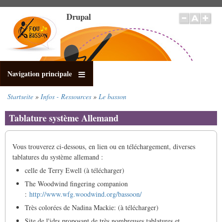
Direkt
Drupal
zum
Inhalt
Navigation principale
Startseite
Infos - Ressources
Le basson
Pfadnavigation
Tablature système Allemand
Vous trouverez ci-dessous, en lien ou en téléchargement, diverses
tablatures du système allemand :
celle de Terry Ewell (à télécharger)
The Woodwind fingering companion
:
http://www.wfg.woodwind.org/bassoon/
Très colorées de Nadina Mackie: (à télécharger)
Site de l'idrs proposant de très nombreuses tablatures et