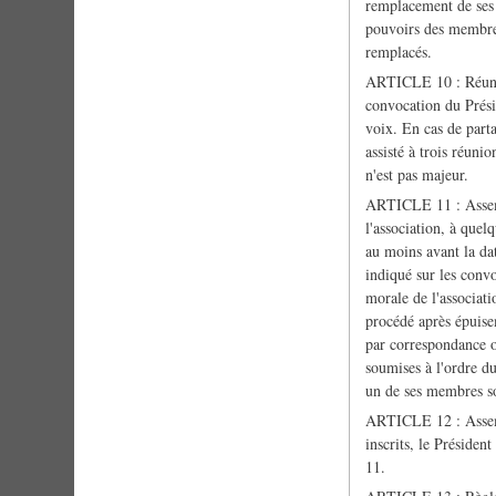
remplacement de ses 
pouvoirs des membres
remplacés.
ARTICLE 10 : Réunion
convocation du Prési
voix. En cas de part
assisté à trois réuni
n'est pas majeur.
ARTICLE 11 : Assemb
l'association, à quel
au moins avant la dat
indiqué sur les conv
morale de l'associati
procédé après épuise
par correspondance ou
soumises à l'ordre du
un de ses membres so
ARTICLE 12 : Assemb
inscrits, le Présiden
11.