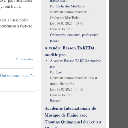
uver par l'assemblée
Bassoniste !
i ont trait à
Par
Orchestre Mus'Echo
Nouveau commentaire de :
Orchestre Mus'Echo
nts à l'assemblée
Le :
08.07.2026 - 10:40
formément à l'article
Dans le forum :
Orchestres, concours, professeurs,
postes
A vendre Basson TAKEDA
modèle pro
Druckversion
A vendre Basson TAKEDA modèle
pro
Par
Gast
›
Qui sommes-nous ?
Nouveau commentaire de :
Gast
(nicht überprüft)
Le :
18.05.2026 - 14:00
Dans le forum :
Basson
Académie Internationale de
Musique de Flaine avec
Thomas Quinquenel du 1er au