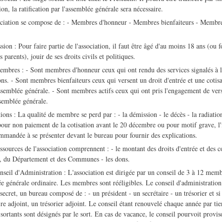
ion, la ratification par l'assemblée générale sera nécessaire.
iation se compose de : - Membres d'honneur - Membres bienfaiteurs - Membres
n : Pour faire partie de l'association, il faut être âgé d'au moins 18 ans (ou f
s parents), jouir de ses droits civils et politiques.
res : - Sont membres d'honneur ceux qui ont rendu des services signalés à l'a
ons. - Sont membres bienfaiteurs ceux qui versent un droit d'entrée et une cotisa
ssemblée générale. - Sont membres actifs ceux qui ont pris l'engagement de ve
semblée générale.
ns : La qualité de membre se perd par : - la démission - le décès - la radiatio
pour non paiement de la cotisation avant le 20 décembre ou pour motif grave, l'i
ommandée à se présenter devant le bureau pour fournir des explications.
urces de l'association comprennent : - le montant des droits d'entrée et des cot
t, du Département et des Communes - les dons.
il d'Administration : L'association est dirigée par un conseil de 3 à 12 memb
e générale ordinaire. Les membres sont rééligibles. Le conseil d'administration 
ecret, un bureau composé de : - un président - un secrétaire - un trésorier et si
ire adjoint, un trésorier adjoint. Le conseil étant renouvelé chaque année par tie
sortants sont désignés par le sort. En cas de vacance, le conseil pourvoit provi