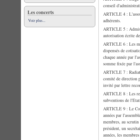
conseil d'administrat
Les concerts
ARTICLE 4 : L'assoc
adhérents.
Voir plus...
ARTICLE 5 : Admissio
autorisation écrite de
ARTICLE 6 : Les memb
dispensés de cotisati
chaque année par l'a
somme fixée par l'as
ARTICLE 7 : Radiatio
comité de direction 
invité par lettre rec
ARTICLE 8 : Les resso
subventions de l'Eta
ARTICLE 9 : Le Conse
années par l'assemblé
membres, au scrutin s
président, un secréta
années, les membres 