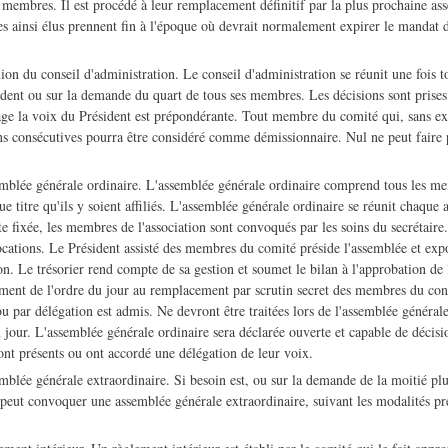
membres. Il est procédé à leur remplacement définitif par la plus prochaine as
 ainsi élus prennent fin à l'époque où devrait normalement expirer le mandat
 du conseil d'administration. Le conseil d'administration se réunit une fois to
dent ou sur la demande du quart de tous ses membres. Les décisions sont prises 
age la voix du Président est prépondérante. Tout membre du comité qui, sans ex
ons consécutives pourra être considéré comme démissionnaire. Nul ne peut faire p
lée générale ordinaire. L'assemblée générale ordinaire comprend tous les m
que titre qu'ils y soient affiliés. L'assemblée générale ordinaire se réunit chaque
e fixée, les membres de l'association sont convoqués par les soins du secrétaire.
ocations. Le Président assisté des membres du comité préside l'assemblée et expo
on. Le trésorier rend compte de sa gestion et soumet le bilan à l'approbation de l
ment de l'ordre du jour au remplacement par scrutin secret des membres du cons
 par délégation est admis. Ne devront être traitées lors de l'assemblée générale
 jour. L'assemblée générale ordinaire sera déclarée ouverte et capable de décisio
nt présents ou ont accordé une délégation de leur voix.
lée générale extraordinaire. Si besoin est, ou sur la demande de la moitié p
t peut convoquer une assemblée générale extraordinaire, suivant les modalités pr