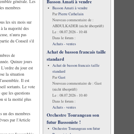
Basson Amati à vendre
semblée générale. Les
 des membres
Basson Amati à vendre
Par
Pierre Cathelain
Nouveau commentaire de :
us les six mois sur
ABDULKADER (nicht überprüft)
à la majorité des
Le :
08.07.2026 - 10:48
cuse, n'aura pas
Dans le forum :
artie du Conseil s'il
Achats - ventes
Achat de basson francais taille
embres de
standard
 année. Quinze jours
Achat de basson francais taille
 L'ordre du jour est
standard
se la situation
Par
Gast
'assemblée. Il est
Nouveau commentaire de :
Gast
eil sortants. Le vote
(nicht überprüft)
 que les questions
Le :
08.07.2026 - 10:40
n si la moitié plus
Dans le forum :
Achats - ventes
lus un des membres
Orchestre Tourangeau son
évues par l'Article
futur Bassoniste !
Orchestre Tourangeau son futur