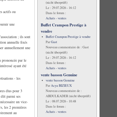
(nicht überprüft)
Le :
29.07.2026 - 16:12
 actifs ou
Dans le forum :
Achats - ventes
ournir une
Buffet Crampon Prestige à
vendre
ssociation ; ils sont
Buffet Crampon Prestige à vendre
Par
Gast
tion annuelle fixés
Nouveau commentaire de :
Gast
rser annuellement une
(nicht überprüft)
Le :
29.07.2026 - 16:12
n prononcée par le
Dans le forum :
ntéressé ayant été
Achats - ventes
vente basson Genuine
isations - les
vente basson Genuine
Par
Acya BIZIEUX
res élus pour 3
Nouveau commentaire de :
élit parmi ses
ABDULKADER (nicht überprüft)
Le :
08.07.2026 - 10:48
 nécessaire un vice-
Dans le forum :
rs, les 2 premières
Achats - ventes
soirement au