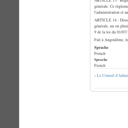
ARTICLE 13 : Règleme
générale. Ce règlemen
l'administration et a
ARTICLE 14 : Dissolu
générale, un ou plusi
9 de la loi du 01/07/
Fait à Angoulême, le
Sprache
French
Sprache
French
Links
‹
Le Conseil d'Admin
für
das
Blättern
im
Buch
Les
statuts