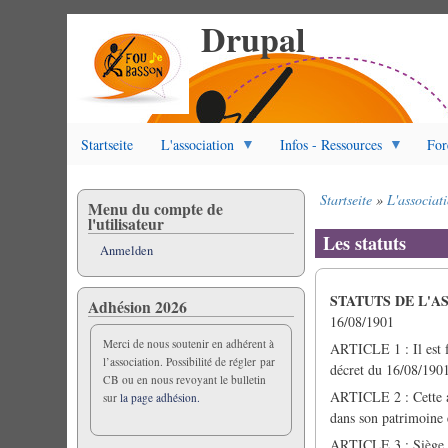
Drupal
Direkt
zum
Inhalt
Startseite
L'association
Infos - Ressources
For
Startseite
L'associat
Menu du compte de
Pfadnavigation
l'utilisateur
Les statuts
Anmelden
STATUTS DE L'A
Adhésion 2026
16/08/1901
Merci de nous soutenir en adhérent à
ARTICLE 1 : Il est fo
l’association. Possibilité de régler par
décret du 16/08/19
CB ou en nous revoyant le bulletin
ARTICLE 2 : Cette as
sur
la page adhésion.
dans son patrimoine 
ARTICLE 3 : Siège Soc