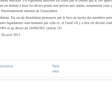
nt intérieur. Un règlement intérieur est établi par le comité qui le fait appro
t est destiné à fixer les divers points non prévus aux statuts, notamment ceux qu
u fonctionnement internes de l'association.
tion. En cas de dissolution prononcée par le tiers au moins des membres prése
eurs liquidateurs sont nommés par celle-ci, et l'actif s'il y a lieu est dévolu con
1901 et au décret du 16/08/1901 (article 15).
 28 avril 2013
istration
Nach
oben