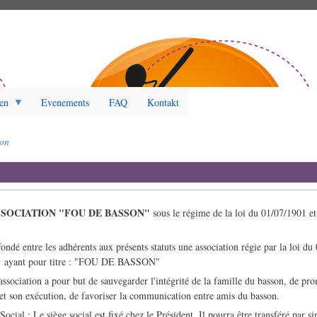
en
Evenements
FAQ
Kontakt
ion
SSOCIATION "FOU DE BASSON"
sous le régime de la loi du 01/07/1901 et
ndé entre les adhérents aux présents statuts une association régie par la loi du
01 ayant pour titre : "FOU DE BASSON"
sociation a pour but de sauvegarder l'intégrité de la famille du basson, de pr
et son exécution, de favoriser la communication entre amis du basson.
ial : Le siège social est fixé chez le Président. Il pourra être transféré par s