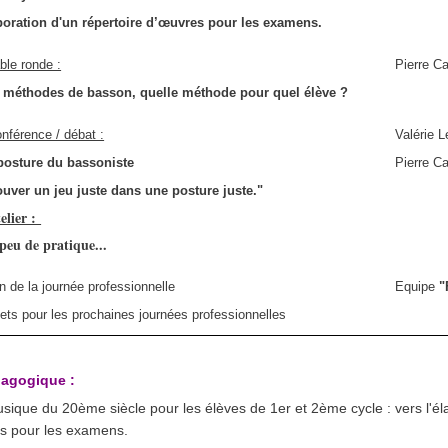
boration d'un répertoire d’œuvres pour les examens.
ble ronde :
Pierre Ca
 méthodes de basson, quelle méthode pour quel élève ?
nférence / débat :
Valérie 
posture du bassoniste
Pierre Ca
ouver un jeu juste dans une posture juste."
telier :
peu de pratique...
n de la journée professionnelle
Equipe
"
jets pour les prochaines journées professionnelles
dagogique :
usique du 20ème siècle pour les élèves de 1er et 2ème cycle : vers l'él
es pour les examens.