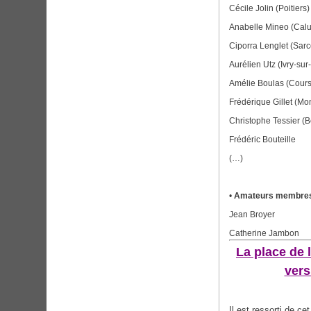
Cécile Jolin (Poitiers)
Anabelle Mineo (Caluir
Ciporra Lenglet (Sarc
Aurélien Utz (Ivry-su
Amélie Boulas (Cours 
Frédérique Gillet (Mon
Christophe Tessier (
Frédéric Bouteille
(…)
•
Amateurs membre
Jean Broyer
Catherine Jambon
La place de 
vers
Il est ressorti de ce