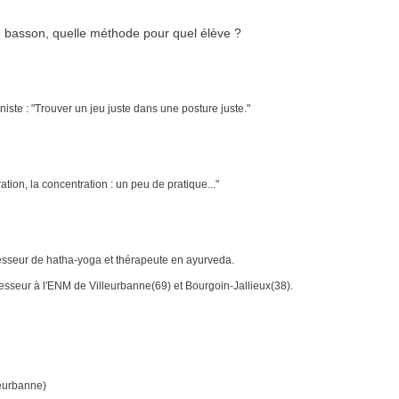
 basson, quelle méthode pour quel élève ?
iste : "Trouver un jeu juste dans une posture juste."
ration, la concentration : un peu de pratique..."
esseur de hatha-yoga et thérapeute en ayurveda.
fesseur à l'ENM de Villeurbanne(69) et Bourgoin-Jallieux(38).
leurbanne)