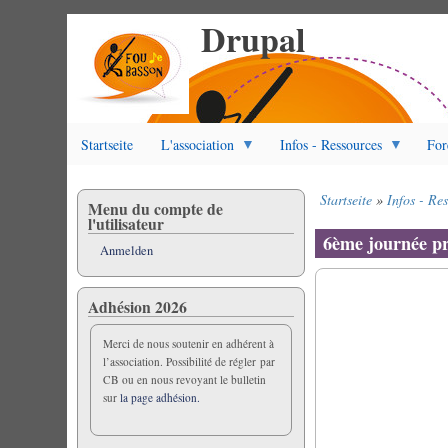
Drupal
Direkt
zum
Inhalt
Startseite
L'association
Infos - Ressources
For
Startseite
Infos - Re
Menu du compte de
Pfadnavigation
l'utilisateur
6ème journée pro
Anmelden
Adhésion 2026
Merci de nous soutenir en adhérent à
l’association. Possibilité de régler par
CB ou en nous revoyant le bulletin
sur
la page adhésion.