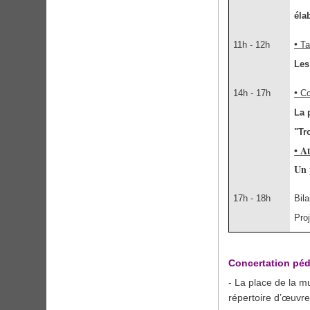
éla
•
11h - 12h
Ta
Les
•
14h - 17h
Co
La 
"Tr
• A
Un 
17h - 18h
Bila
Pro
Concertation pé
- La place de la m
répertoire d’œuvr