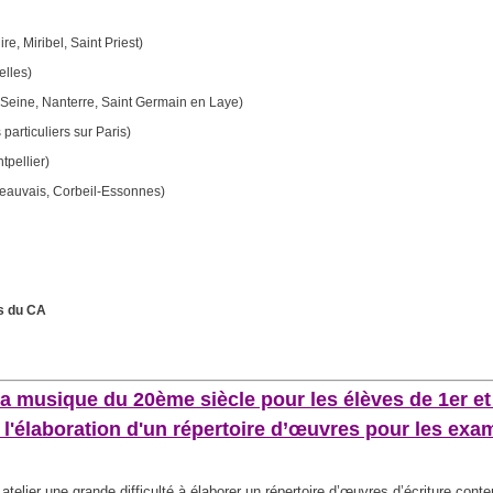
e, Miribel, Saint Priest)
elles)
r-Seine, Nanterre, Saint Germain en Laye)
particuliers sur Paris)
tpellier)
Beauvais, Corbeil-Essonnes)
s du CA
la musique du 20ème siècle pour les élèves de 1er et
 l'élaboration d'un répertoire d’œuvres pour les exa
t atelier une grande difficulté à élaborer un répertoire d’œuvres d’écriture con