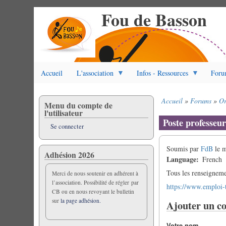
Fou de Basson
Aller
au
contenu
principal
Accueil
L'association
Infos - Ressources
Foru
Accueil
Forums
Or
Menu du compte de
Fil
l'utilisateur
d'Ariane
Poste professeu
Se connecter
Soumis par
FdB
le
m
Adhésion 2026
Language
French
Tous les renseigneme
Merci de nous soutenir en adhérent à
l’association. Possibilité de régler par
https://www.emploi-
CB ou en nous revoyant le bulletin
sur
la page adhésion.
Ajouter un c
Votre nom