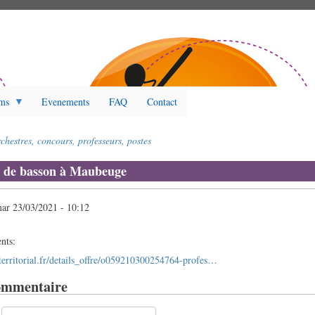
ms
Evenements
FAQ
Contact
chestres, concours, professeurs, postes
r de basson à Maubeuge
ar 23/03/2021 - 10:12
nts:
territorial.fr/details_offre/o059210300254764-profes…
ommentaire