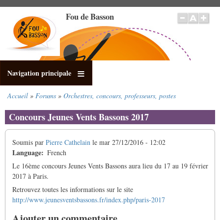
Aller
Fou de Basson
au
contenu
principal
Navigation principale
Accueil
Forums
Orchestres, concours, professeurs, postes
Fil
d'Ariane
Concours Jeunes Vents Bassons 2017
Soumis par
Pierre Cathelain
le
mar 27/12/2016 - 12:02
Language
French
Le 16ème concours Jeunes Vents Bassons aura lieu du 17 au 19 février
2017 à Paris.
Retrouvez toutes les informations sur le site
http://www.jeunesventsbassons.fr/index.php/paris-2017
Ajouter un commentaire