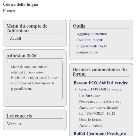
Codice della lingua
French
Menu du compte de
Outils
l'utilisateur
Aggiungi contenuto
Accedi
Contenuti recenti
Suggerimenti per la
composizione
Adhésion 2026
Merci de nous soutenir en
Derniers commentaires du
adhérent à l’association.
forum
Possibilité de régler par CB ou en
Basson FOX 660D á vendre
nous revoyant le bulletin sur
la
page adhésion.
Basson FOX 660D á vendre
Par
Anonimo
Nouveau commentaire de :
Anonimo (non verificato)
Le :
29/07/2026 - 16:12
Les concerts
Dans le forum :
Voir plus...
Achats - ventes
Buffet Crampon Prestige à