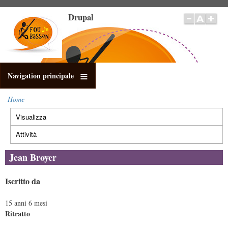
Salta
Drupal
al
contenuto
principale
Navigation principale
Home
Briciole
Visualizza
(scheda
di
Schede
pane
attiva)
primarie
Attività
Jean Broyer
Iscritto da
15 anni 6 mesi
Ritratto