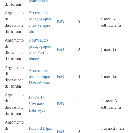
pour basson
del forum
Argomento
Nouveautés
di
pédagogiques
4 mesi 3
FdB
0
discussione
chez Sempre
settimane fa
del forum
piu
Argomento
Nouveautés
di
pédagogiques
FdB
0
5 mesi fa
discussione
chez Fertile
del forum
plaine
Argomento
Nouveautés
di
pédagogiques
FdB
0
5 mesi fa
discussione
Flex editions
del forum
Argomento
Décès de
di
11 mesi 3
Vivianne
FdB
1
discussione
settimane fa
Estavoyer
del forum
Argomento
di
Edward Elgar
1 anno 2 mesi
FdB
0