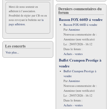
Merci de nous soutenir en
Derniers commentaires du
adhérent à l’association.
forum
Possibilité de régler par CB ou en
Basson FOX 660D á vendre
nous revoyant le bulletin sur
la
page adhésion.
Basson FOX 660D á vendre
Par
Anonimo
Nouveau commentaire de :
Anonimo (non verificato)
Le :
29/07/2026 - 16:12
Les concerts
Dans le forum :
Voir plus...
Achats - ventes
Buffet Crampon Prestige à
vendre
Buffet Crampon Prestige à
vendre
Par
Anonimo
Nouveau commentaire de :
Anonimo (non verificato)
Le :
29/07/2026 - 16:12
Dans le forum :
Achats - ventes