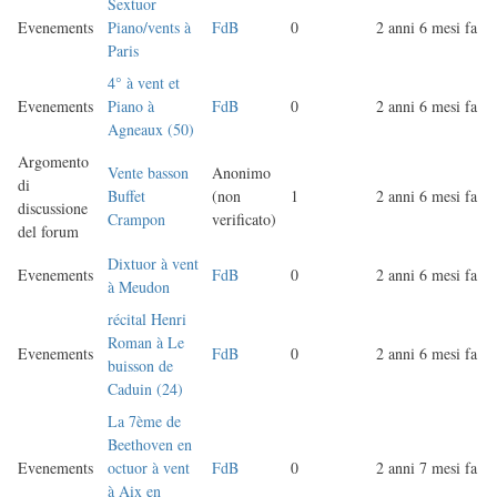
Sextuor
Evenements
Piano/vents à
FdB
0
2 anni 6 mesi fa
Paris
4° à vent et
Evenements
Piano à
FdB
0
2 anni 6 mesi fa
Agneaux (50)
Argomento
Vente basson
Anonimo
di
Buffet
(non
1
2 anni 6 mesi fa
discussione
Crampon
verificato)
del forum
Dixtuor à vent
Evenements
FdB
0
2 anni 6 mesi fa
à Meudon
récital Henri
Roman à Le
Evenements
FdB
0
2 anni 6 mesi fa
buisson de
Caduin (24)
La 7ème de
Beethoven en
Evenements
octuor à vent
FdB
0
2 anni 7 mesi fa
à Aix en