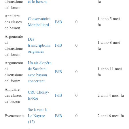
discussione
et le basson
fa
del forum
Annuaire
Conservatoire
1 anno 5 mesi
des classes
FdB
0
Montbelliard
fa
de basson
Argomento
Des
di
1 anno 8 mesi
transcriptions
FdB
0
discussione
fa
originales
del forum
Argomento
Un air d'opéra
di
de Sacchini
1 anno 11 mesi
FdB
0
discussione
avec basson
fa
del forum
concertant
Annuaire
CRC Choisy-
des classes
FdB
0
2 anni 4 mesi fa
le-Roi
de basson
5te à vent à
Evenements
Le Nayrac
FdB
0
2 anni 6 mesi fa
(12)