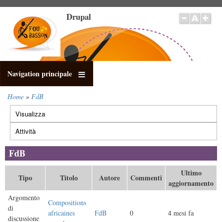
Salta
Drupal
al
contenuto
principale
Navigation principale
Home
FdB
Briciole
Visualizza
di
Schede
pane
primarie
Attività
(scheda
attiva)
FdB
Ultimo
Tipo
Titolo
Autore
Commenti
aggiornamento
Argomento
Compositions
di
africaines
FdB
0
4 mesi fa
discussione