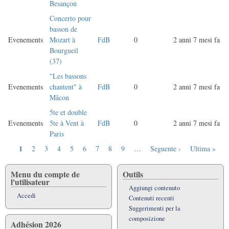
Besançon
Concerto pour
basson de
Evenements
Mozart à
FdB
0
2 anni 7 mesi fa
Bourgueil
(37)
"Les bassons
Evenements
chantent" à
FdB
0
2 anni 7 mesi fa
Mâcon
5te et double
Evenements
5te à Vent à
FdB
0
2 anni 7 mesi fa
Paris
Pagina
1
Pagina
2
Pagina
3
Pagina
4
Pagina
5
Pagina
6
Pagina
7
Pagina
8
Pagina
9
…
Pagina
Seguente ›
Ultima
Ultima »
Paginazione
attuale
successiva
pagina
Menu du compte de
Outils
l'utilisateur
Aggiungi contenuto
Accedi
Contenuti recenti
Suggerimenti per la
composizione
Adhésion 2026