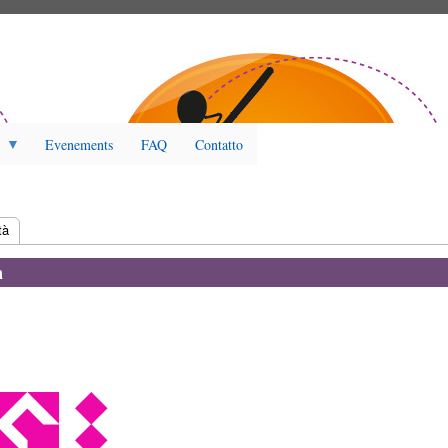
Evenements
FAQ
Contatto
tiva)
tà
n