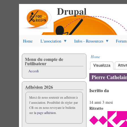
Drupal
Salta
al
contenuto
principale
Home
L'association
Infos - Ressources
Forum
Home
Menu du compte de
Briciole
l'utilisateur
Visualizza
(scheda at
Attivi
di
Schede
Accedi
pane
primarie
Pierre Cathelai
Adhésion 2026
Iscritto da
Merci de nous soutenir en adhérent à
14 anni 3 mesi
l’association. Possibilité de régler par
Ritratto
CB ou en nous revoyant le bulletin
sur
la page adhésion.