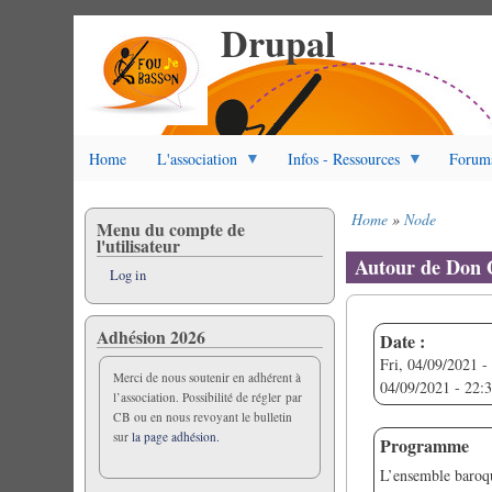
Drupal
Skip
to
main
content
Home
L'association
Infos - Ressources
Forum
Home
Node
Menu du compte de
Breadcrumb
l'utilisateur
Autour de Don 
Log in
Adhésion 2026
Date :
Fri, 04/09/2021 -
Merci de nous soutenir en adhérent à
04/09/2021 - 22:
l’association. Possibilité de régler par
CB ou en nous revoyant le bulletin
sur
la page adhésion.
Programme
L’ensemble baroq