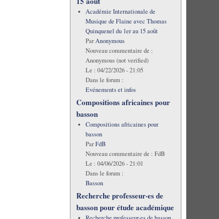
15 août
Académie Internationale de
Musique de Flaine avec Thomas
Quinquenel du 1er au 15 août
Par
Anonymous
Nouveau commentaire de :
Anonymous (not verified)
Le :
04/22/2026 - 21:05
Dans le forum :
Evénements et infos
Compositions africaines pour
basson
Compositions africaines pour
basson
Par
FdB
Nouveau commentaire de :
FdB
Le :
04/06/2026 - 21:01
Dans le forum :
Basson
Recherche professeur·es de
basson pour étude académique
Recherche professeur·es de basson