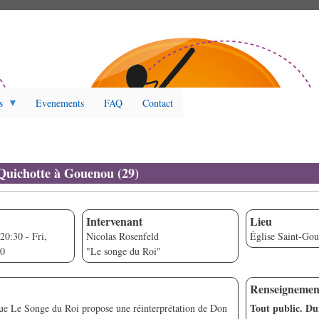
s
Evenements
FAQ
Contact
Quichotte à Gouenou (29)
Intervenant
Lieu
 20:30
-
Fri,
Nicolas Rosenfeld
Église Saint-Go
30
"Le songe du Roi"
Renseignemen
Tout public. Dur
ue Le Songe du Roi propose une réinterprétation de Don