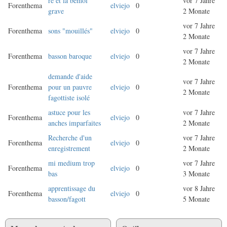
ré et la bémol
vor 7 Jahre
Forenthema
elviejo
0
grave
2 Monate
vor 7 Jahre
Forenthema
sons "mouillés"
elviejo
0
2 Monate
vor 7 Jahre
Forenthema
basson baroque
elviejo
0
2 Monate
demande d'aide
vor 7 Jahre
Forenthema
pour un pauvre
elviejo
0
2 Monate
fagottiste isolé
astuce pour les
vor 7 Jahre
Forenthema
elviejo
0
anches imparfaites
2 Monate
Recherche d'un
vor 7 Jahre
Forenthema
elviejo
0
enregistrement
2 Monate
mi medium trop
vor 7 Jahre
Forenthema
elviejo
0
bas
3 Monate
apprentissage du
vor 8 Jahre
Forenthema
elviejo
0
basson/fagott
5 Monate