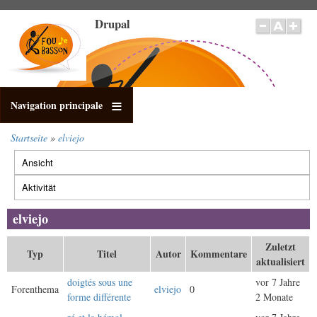
Direkt
Drupal
zum
Inhalt
Navigation principale
Startseite
elviejo
Pfadnavigation
Ansicht
Primäre
Reiter
Aktivität
(aktiver
Reiter)
elviejo
Zuletzt
Typ
Titel
Autor
Kommentare
aktualisiert
doigtés sous une
vor 7 Jahre
Forenthema
elviejo
0
forme différente
2 Monate