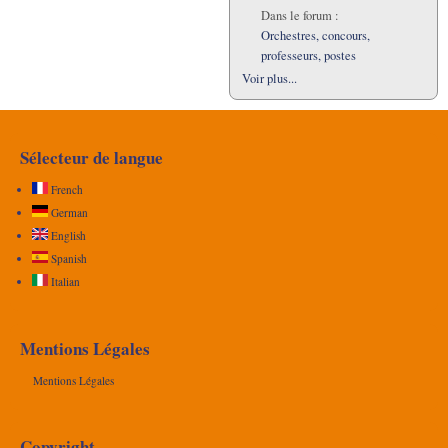
Dans le forum :
Orchestres, concours,
professeurs, postes
Voir plus...
Sélecteur de langue
French
German
English
Spanish
Italian
Mentions Légales
Mentions Légales
Copyright