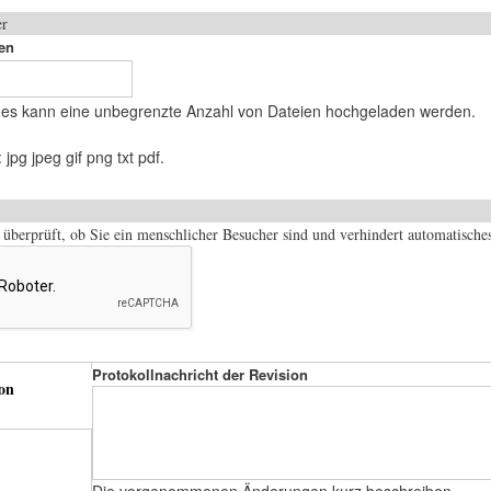
er
en
eldes kann eine unbegrenzte Anzahl von Dateien hochgeladen werden.
jpg jpeg gif png txt pdf.
e überprüft, ob Sie ein menschlicher Besucher sind und verhindert automatisc
Protokollnachricht der Revision
on