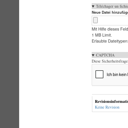
Téléchager un fichi
Neue Datei hinzufüg
Mit Hilfe dieses F
1 MB Limit.
Erlaubte Dateitypen: 
CAPTCHA
Diese Sicherheitsfrag
Vertikale
Revisionsinformati
Reiter
Keine Revision
(aktiver
Reiter)