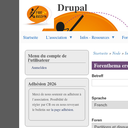
Drupal
Direkt
zum
Inhalt
Startseite
L'association
Infos - Ressources
For
Startseite
Node
I
Menu du compte de
Pfadnavigatio
l'utilisateur
Forenthema ers
Anmelden
Betreff
Adhésion 2026
Merci de nous soutenir en adhérent à
Sprache
l’association. Possibilité de
régler par CB ou en nous revoyant
le bulletin sur
la page adhésion.
Foren