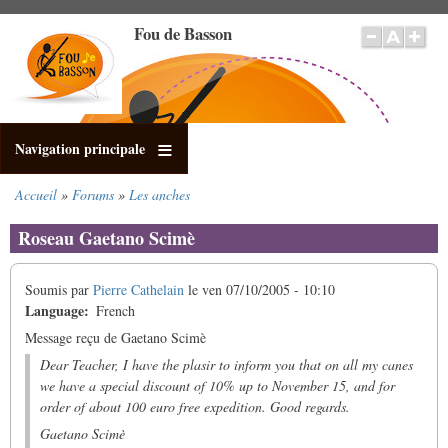
Aller
Fou de Basson
au
contenu
principal
Navigation principale
Accueil
Forums
Les anches
Fil
d'Ariane
Roseau Gaetano Scimè
Soumis par
Pierre Cathelain
le
ven 07/10/2005 - 10:10
Language
French
Message reçu de Gaetano Scimè
Dear Teacher, I have the plasir to inform you that on all my canes
we have a special discount of 10% up to November 15, and for
order of about 100 euro free expedition. Good regards.
Gaetano Scimè