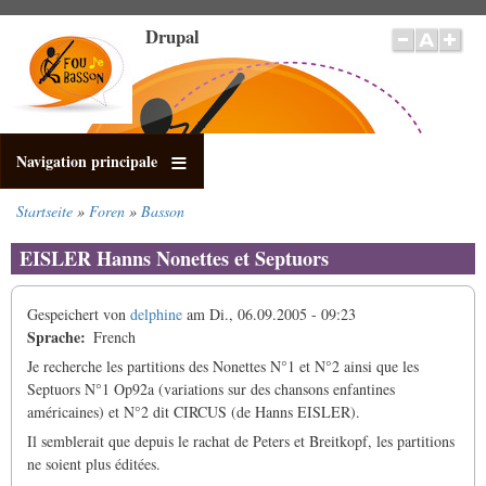
Direkt
Drupal
zum
Inhalt
Navigation principale
Startseite
Foren
Basson
Pfadnavigation
EISLER Hanns Nonettes et Septuors
Gespeichert von
delphine
am
Di., 06.09.2005 - 09:23
Sprache
French
Je recherche les partitions des Nonettes N°1 et N°2 ainsi que les
Septuors N°1 Op92a (variations sur des chansons enfantines
américaines) et N°2 dit CIRCUS (de Hanns EISLER).
Il semblerait que depuis le rachat de Peters et Breitkopf, les partitions
ne soient plus éditées.