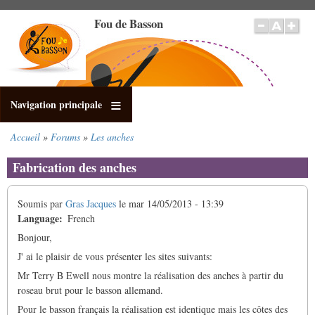
Aller
Fou de Basson
au
contenu
principal
Navigation principale
Accueil
Forums
Les anches
Fil
d'Ariane
Fabrication des anches
Soumis par
Gras Jacques
le
mar 14/05/2013 - 13:39
Language
French
Bonjour,
J' ai le plaisir de vous présenter les sites suivants:
Mr Terry B Ewell nous montre la réalisation des anches à partir du
roseau brut pour le basson allemand.
Pour le basson français la réalisation est identique mais les côtes des