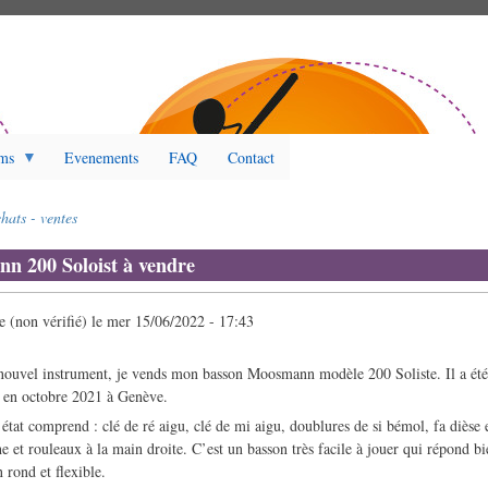
ms
Evenements
FAQ
Contact
hats - ventes
n 200 Soloist à vendre
(non vérifié)
le
mer 15/06/2022 - 17:43
 nouvel instrument, je vends mon basson Moosmann modèle 200 Soliste. Il a ét
é en octobre 2021 à Genève.
 état comprend : clé de ré aigu, clé de mi aigu, doublures de si bémol, fa dièse 
he et rouleaux à la main droite. C’est un basson très facile à jouer qui répond bi
n rond et flexible.