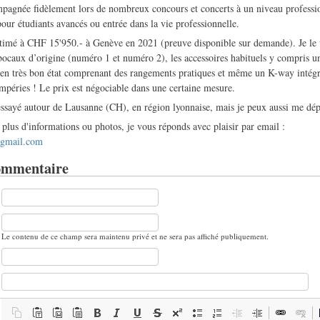
agnée fidèlement lors de nombreux concours et concerts à un niveau profession
our étudiants avancés ou entrée dans la vie professionnelle.
stimé à CHF 15'950.- à Genève en 2021 (preuve disponible sur demande). Je le
bocaux d’origine (numéro 1 et numéro 2), les accessoires habituels y compris un
i en très bon état comprenant des rangements pratiques et même un K-way intég
empéries ! Le prix est négociable dans une certaine mesure.
essayé autour de Lausanne (CH), en région lyonnaise, mais je peux aussi me dép
plus d'informations ou photos, je vous réponds avec plaisir par email :
@gmail.com
ommentaire
Le contenu de ce champ sera maintenu privé et ne sera pas affiché publiquement.