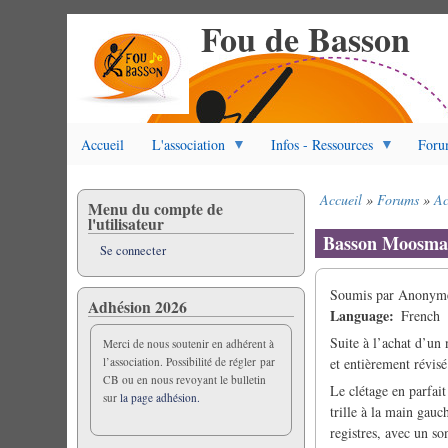
Fou de Basson
Aller
au
contenu
principal
Accueil
L'association
Infos - Ressources
Foru
Accueil
Forums
Ac
Menu du compte de
Fil
l'utilisateur
d'Ariane
Basson Moosman
Se connecter
Soumis par
Anonyme 
Adhésion 2026
Language
French
Suite à l’achat d’un
Merci de nous soutenir en adhérent à
l’association. Possibilité de régler par
et entièrement révis
CB ou en nous revoyant le bulletin
Le clétage en parfait
sur
la page adhésion.
trille à la main gauc
registres, avec un so