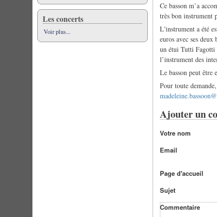
Ce basson m’a accomp
très bon instrument p
Les concerts
L'instrument a été e
Voir plus...
euros avec ses deux 
un étui Tutti Fagott
l’instrument des int
Le basson peut être 
Pour toute demande, 
madeleine.bassoon
Ajouter un c
Votre nom
Email
Page d'accueil
Sujet
Commentaire