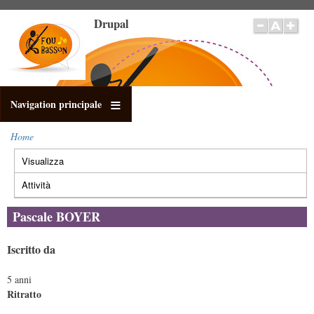
Salta
Drupal
al
contenuto
principale
Navigation principale
Home
Briciole
Visualizza
(scheda
di
Schede
pane
attiva)
primarie
Attività
Pascale BOYER
Iscritto da
5 anni
Ritratto