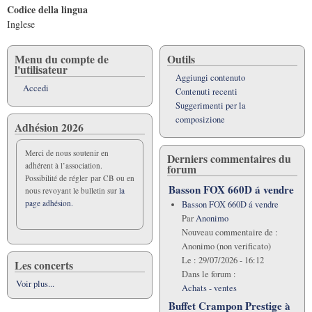
Codice della lingua
Inglese
Menu du compte de
Outils
l'utilisateur
Aggiungi contenuto
Accedi
Contenuti recenti
Suggerimenti per la
composizione
Adhésion 2026
Merci de nous soutenir en
Derniers commentaires du
adhérent à l’association.
forum
Possibilité de régler par CB ou en
Basson FOX 660D á vendre
nous revoyant le bulletin sur
la
page adhésion.
Basson FOX 660D á vendre
Par
Anonimo
Nouveau commentaire de :
Anonimo (non verificato)
Le :
29/07/2026 - 16:12
Les concerts
Dans le forum :
Voir plus...
Achats - ventes
Buffet Crampon Prestige à