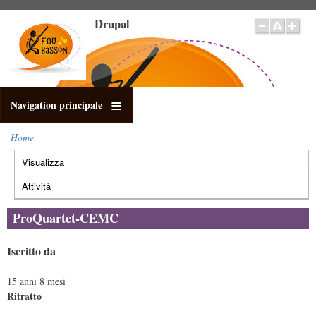
Salta
Drupal
al
contenuto
principale
Navigation principale
Home
Briciole
Visualizza
(scheda
di
Schede
pane
attiva)
primarie
Attività
ProQuartet-CEMC
Iscritto da
15 anni 8 mesi
Ritratto