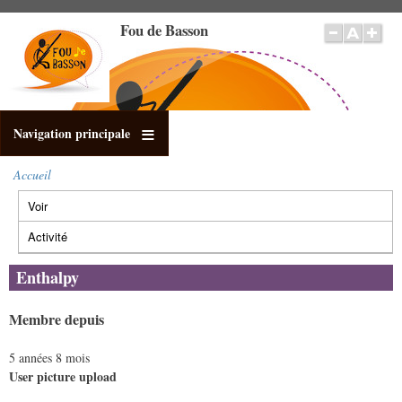
Aller
Fou de Basson
au
contenu
principal
Navigation principale
Accueil
Fil
Voir
(onglet
d'Ariane
Onglets
actif)
principaux
Activité
Enthalpy
Membre depuis
5 années 8 mois
User picture upload