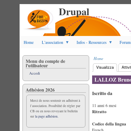
Drupal
Salta
al
contenuto
principale
Home
L'association
Infos - Ressources
Forum
Home
Menu du compte de
Briciole
l'utilisateur
Visualizza
(scheda at
Attivi
di
Schede
Accedi
pane
primarie
LALLOZ Brun
Adhésion 2026
Iscritto da
Merci de nous soutenir en adhérent à
11 anni 6 mesi
l’association. Possibilité de régler par
Ritratto
CB ou en nous revoyant le bulletin
sur
la page adhésion.
Codice della lingua
French