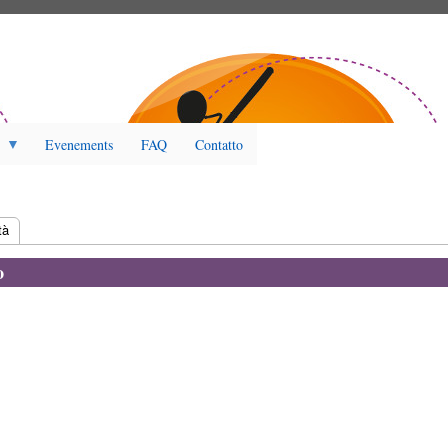
Evenements
FAQ
Contatto
tiva)
tà
o