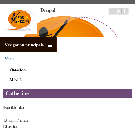
Salta
Drupal
al
contenuto
principale
Navigation principale
Home
Briciole
Visualizza
(scheda
di
Schede
pane
attiva)
primarie
Attività
Catherine
Iscritto da
13 anni 7 mesi
Ritratto