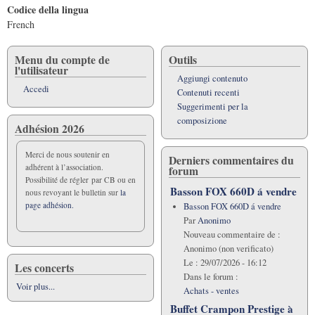
Codice della lingua
French
Menu du compte de
Outils
l'utilisateur
Aggiungi contenuto
Accedi
Contenuti recenti
Suggerimenti per la
composizione
Adhésion 2026
Merci de nous soutenir en
Derniers commentaires du
adhérent à l’association.
forum
Possibilité de régler par CB ou en
Basson FOX 660D á vendre
nous revoyant le bulletin sur
la
page adhésion.
Basson FOX 660D á vendre
Par
Anonimo
Nouveau commentaire de :
Anonimo (non verificato)
Le :
29/07/2026 - 16:12
Les concerts
Dans le forum :
Voir plus...
Achats - ventes
Buffet Crampon Prestige à