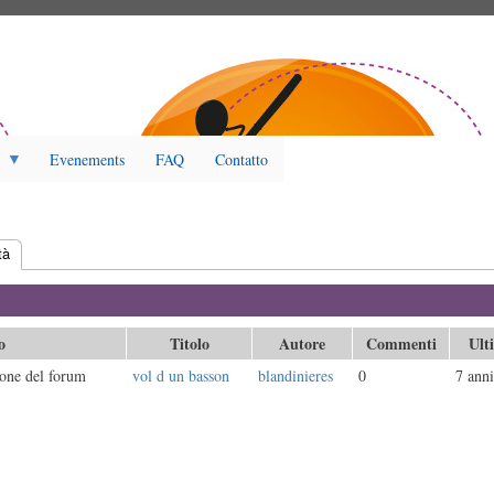
Evenements
FAQ
Contatto
tà
(scheda attiva)
o
Titolo
Autore
Commenti
Ult
one del forum
vol d un basson
blandinieres
0
7 anni