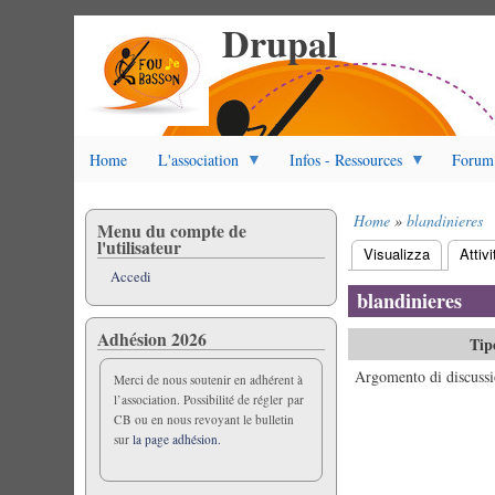
Drupal
Salta
al
contenuto
principale
Home
L'association
Infos - Ressources
Forum
Home
blandinieres
Menu du compte de
Briciole
l'utilisateur
Visualizza
Attivi
di
Schede
Accedi
pane
primarie
blandinieres
Adhésion 2026
Tip
Argomento di discussi
Merci de nous soutenir en adhérent à
l’association. Possibilité de régler par
CB ou en nous revoyant le bulletin
sur
la page adhésion.