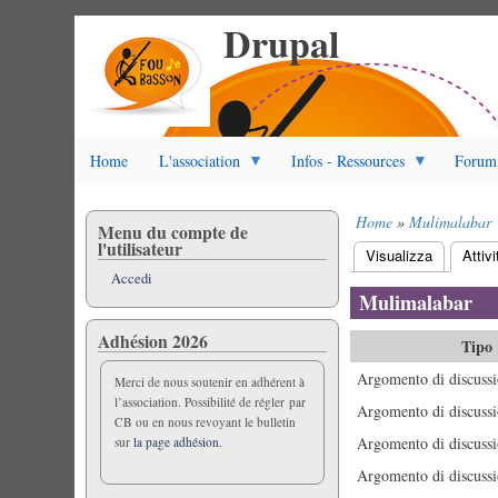
Drupal
Salta
al
contenuto
principale
Home
L'association
Infos - Ressources
Forum
Home
Mulimalabar
Menu du compte de
Briciole
l'utilisateur
Visualizza
Attivi
di
Schede
Accedi
pane
primarie
Mulimalabar
Adhésion 2026
Tipo
Argomento di discussi
Merci de nous soutenir en adhérent à
l’association. Possibilité de régler par
Argomento di discussi
CB ou en nous revoyant le bulletin
Argomento di discussi
sur
la page adhésion.
Argomento di discussi