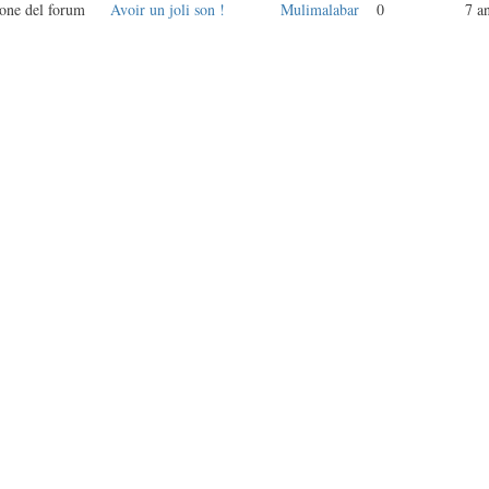
one del forum
Avoir un joli son !
Mulimalabar
0
7 a