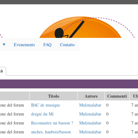
Evenements
FAQ
Contatto
tà
(scheda attiva)
Titolo
Autore
Commenti
Ul
one del forum
BAC de musique
Mulimalabar
0
7 a
one del forum
doigté du Mi
Mulimalabar
0
7 a
one del forum
Reconnaitre un basson ?
Mulimalabar
0
7 a
one del forum
anches, haubois/basson
Mulimalabar
0
7 a