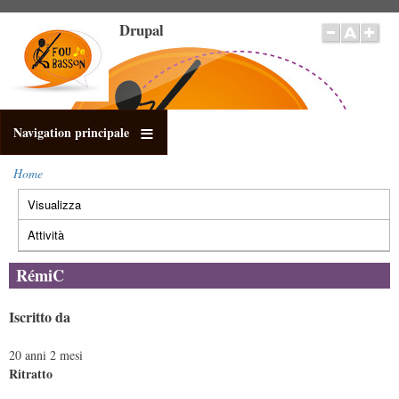
Salta
Drupal
al
contenuto
principale
Navigation principale
Home
Briciole
Visualizza
(scheda
di
Schede
pane
attiva)
primarie
Attività
RémiC
Iscritto da
20 anni 2 mesi
Ritratto