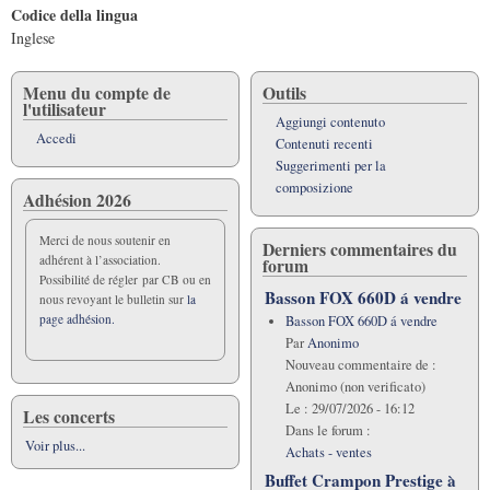
Codice della lingua
Inglese
Menu du compte de
Outils
l'utilisateur
Aggiungi contenuto
Accedi
Contenuti recenti
Suggerimenti per la
composizione
Adhésion 2026
Merci de nous soutenir en
Derniers commentaires du
adhérent à l’association.
forum
Possibilité de régler par CB ou en
Basson FOX 660D á vendre
nous revoyant le bulletin sur
la
page adhésion.
Basson FOX 660D á vendre
Par
Anonimo
Nouveau commentaire de :
Anonimo (non verificato)
Le :
29/07/2026 - 16:12
Les concerts
Dans le forum :
Voir plus...
Achats - ventes
Buffet Crampon Prestige à