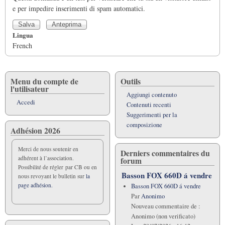
e per impedire inserimenti di spam automatici.
Lingua
French
Menu du compte de
Outils
l'utilisateur
Aggiungi contenuto
Accedi
Contenuti recenti
Suggerimenti per la
composizione
Adhésion 2026
Merci de nous soutenir en
Derniers commentaires du
adhérent à l’association.
forum
Possibilité de régler par CB ou en
Basson FOX 660D á vendre
nous revoyant le bulletin sur
la
page adhésion.
Basson FOX 660D á vendre
Par
Anonimo
Nouveau commentaire de :
Anonimo (non verificato)