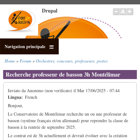
Salta
Drupal
al
contenuto
principale
Navigation principale
Home
Forum
Orchestres, concours, professeurs, postes
Briciole
di
Recherche professeur de basson 3h Montélimar
pane
Inviato da
Anonimo (non verificato)
il
Mar 17/06/2025 - 07:44
Lingua
French
Bonjour,
Le Conservatoire de Montélimar recherche un ou une professeur de
basson (système français et/ou allemand) pour reprendre la classe de
basson à la rentrée de septembre 2025.
Le contrat est de 3h actuellement et devrait évoluer avec la création