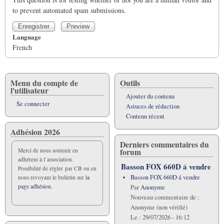
to prevent automated spam submissions.
Language
French
Menu du compte de
Outils
l'utilisateur
Ajouter du contenu
Se connecter
Astuces de rédaction
Contenu récent
Adhésion 2026
Derniers commentaires du
forum
Merci de nous soutenir en
adhérent à l’association.
Basson FOX 660D á vendre
Possibilité de régler par CB ou en
Basson FOX 660D á vendre
nous revoyant le bulletin sur
la
page adhésion.
Par
Anonyme
Nouveau commentaire de :
Anonyme (non vérifié)
Le :
29/07/2026 - 16:12