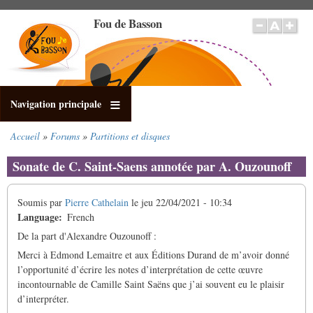
Aller
Fou de Basson
au
contenu
principal
Navigation principale
Accueil
Forums
Partitions et disques
Fil
d'Ariane
Sonate de C. Saint-Saens annotée par A. Ouzounoff
Soumis par
Pierre Cathelain
le
jeu 22/04/2021 - 10:34
Language
French
De la part d'Alexandre Ouzounoff :
Merci à Edmond Lemaitre et aux Éditions Durand de m’avoir donné
l’opportunité d’écrire les notes d’interprétation de cette œuvre
incontournable de Camille Saint Saëns que j’ai souvent eu le plaisir
d’interpréter.