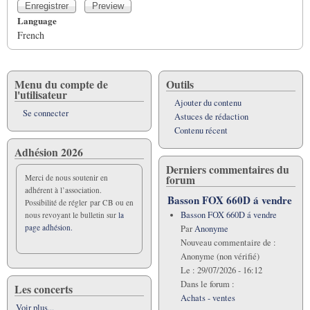
Language
French
Menu du compte de
Outils
l'utilisateur
Ajouter du contenu
Se connecter
Astuces de rédaction
Contenu récent
Adhésion 2026
Derniers commentaires du
forum
Merci de nous soutenir en
adhérent à l’association.
Basson FOX 660D á vendre
Possibilité de régler par CB ou en
Basson FOX 660D á vendre
nous revoyant le bulletin sur
la
page adhésion.
Par
Anonyme
Nouveau commentaire de :
Anonyme (non vérifié)
Le :
29/07/2026 - 16:12
Dans le forum :
Les concerts
Achats - ventes
Voir plus...