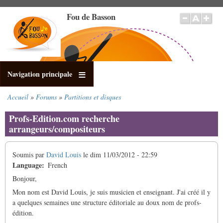
Aller
Fou de Basson
au
contenu
principal
Navigation principale
Accueil
Forums
Partitions et disques
Fil
d'Ariane
Profs-Edition.com recherche
arrangeurs/compositeurs
Soumis par
David Louis
le
dim 11/03/2012 - 22:59
Language
French
Bonjour,
Mon nom est David Louis, je suis musicien et enseignant. J'ai créé il y
a quelques semaines une structure éditoriale au doux nom de profs-
édition.