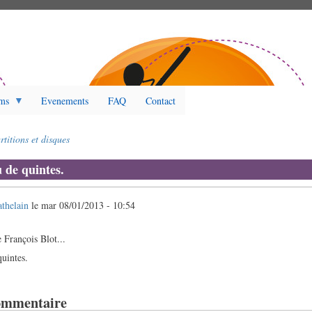
ms
Evenements
FAQ
Contact
rtitions et disques
 de quintes.
athelain
le
mar 08/01/2013 - 10:54
 François Blot...
quintes.
ommentaire