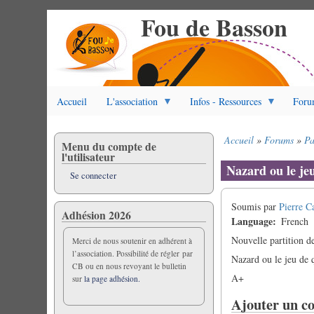
Fou de Basson
Aller
au
contenu
principal
Accueil
L'association
Infos - Ressources
Foru
Accueil
Forums
Pa
Menu du compte de
Fil
l'utilisateur
d'Ariane
Nazard ou le jeu
Se connecter
Soumis par
Pierre C
Adhésion 2026
Language
French
Nouvelle partition de
Merci de nous soutenir en adhérent à
l’association. Possibilité de régler par
Nazard ou le jeu de 
CB ou en nous revoyant le bulletin
A+
sur
la page adhésion.
Ajouter un c