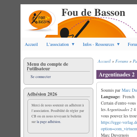
Fou de Basson
Aller
au
contenu
principal
Accueil
L'association
Infos - Ressources
Foru
Accueil
Forums
Pa
Menu du compte de
Fil
l'utilisateur
d'Ariane
Argentinades 2
Se connecter
Soumis par
Marc Du
Adhésion 2026
Language
French
Certain d'entre-vous
Merci de nous soutenir en adhérent à
les
Argentinades 2
4
l’association. Possibilité de régler par
vous pouvez les trouv
CB ou en nous revoyant le bulletin
sur
la page adhésion.
https://egge-verlag.
option=com_virtuem
Marc Duvernois