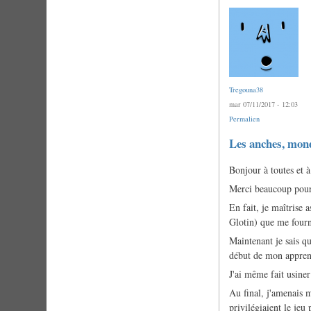
Tregouna38
mar 07/11/2017 - 12:03
Permalien
Les anches, mond
Bonjour à toutes et à
Merci beaucoup pour
En fait, je maîtrise 
Glotin) que me fourn
Maintenant je sais qu
début de mon apprenti
J'ai même fait usiner
Au final, j'amenais m
privilégiaient le jeu