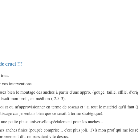
e cruel !!!
 tous.
 vos interventions.
assez bien le montage des anches à partir d'une appro. (gougé, taillé, effilé, d'or
issait mon prof , en médium ( 2.5-3).
oi et ou m'approvisionner en terme de roseau et j'ai tout le matériel qu'il faut (j
ssage car je sentais bien que ce serait à terme stratégique).
 une petite pince universelle spécialement pour les anches...
es anches finies (poupée comprise... c'est plus joli...)) à mon prof qui me les 
 proprement dit, on passaient vite dessus.