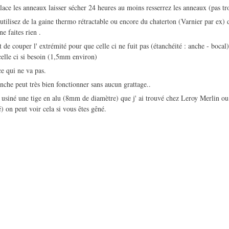
lace les anneaux laisser sécher 24 heures au moins resserrez les anneaux (pas tr
utilisez de la gaine thermo rétractable ou encore du chaterton (Varnier par ex) 
ne faites rien .
t de couper l' extrémité pour que celle ci ne fuit pas (étanchéité : anche - bocal
celle ci si besoin (1,5mm environ)
ce qui ne va pas.
anche peut très bien fonctionner sans aucun grattage..
i usiné une tige en alu (8mm de diamètre) que j' ai trouvé chez Leroy Merlin ou 
) on peut voir cela si vous êtes gêné.