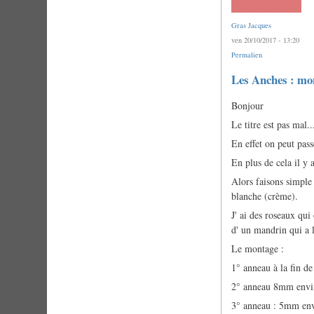
Gras Jacques
ven 20/10/2017 - 13:20
Permalien
Les Anches : mon
Bonjour
Le titre est pas mal..
En effet on peut pass
En plus de cela il y 
Alors faisons simple
blanche (crème).
J' ai des roseaux qu
d' un mandrin qui a l
Le montage :
1° anneau à la fin de
2° anneau 8mm envi
3° anneau : 5mm envi