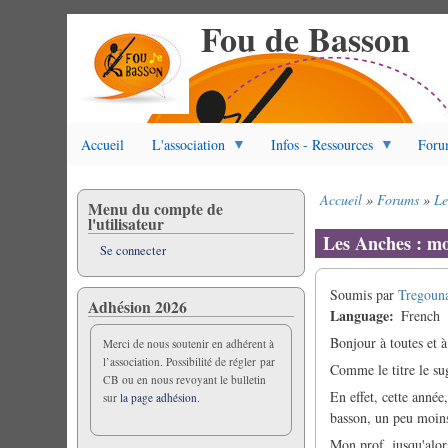
Fou de Basson
Aller
au
contenu
principal
Accueil
L'association
Infos - Ressources
Foru
Accueil
Forums
Le
Menu du compte de
Fil
l'utilisateur
d'Ariane
Les Anches : mo
Se connecter
Soumis par
Tregoun
Adhésion 2026
Language
French
Bonjour à toutes et à
Merci de nous soutenir en adhérent à
l’association. Possibilité de régler par
Comme le titre le sug
CB ou en nous revoyant le bulletin
En effet, cette année
sur
la page adhésion.
basson, un peu moins
Mon prof, jusqu'alors,