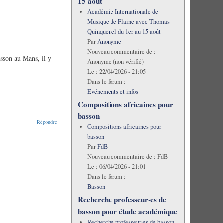
15 août
Académie Internationale de
Musique de Flaine avec Thomas
Quinquenel du 1er au 15 août
Par
Anonyme
Nouveau commentaire de :
asson au Mans, il y
Anonyme (non vérifié)
Le :
22/04/2026 - 21:05
Dans le forum :
Evénements et infos
Compositions africaines pour
basson
Répondre
Compositions africaines pour
basson
Par
FdB
Nouveau commentaire de :
FdB
Le :
06/04/2026 - 21:01
Dans le forum :
Basson
Recherche professeur·es de
basson pour étude académique
Recherche professeur·es de basson