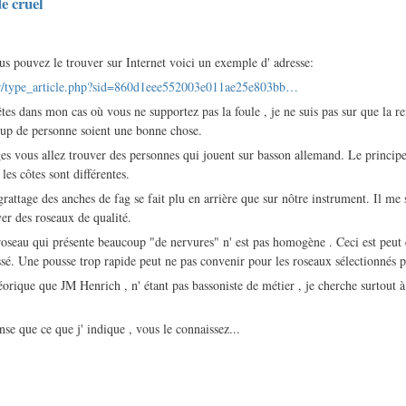
e cruel
us pouvez le trouver sur Internet voici un exemple d' adresse:
.fr/type_article.php?sid=860d1eee552003e011ae25e803bb…
êtes dans mon cas où vous ne supportez pas la foule , je ne suis pas sur que la 
up de personne soient une bonne chose.
ges vous allez trouver des personnes qui jouent sur basson allemand. Le princi
 les côtes sont différentes.
rattage des anches de fag se fait plu en arrière que sur nôtre instrument. Il me
uver des roseaux de qualité.
 roseau qui présente beaucoup "de nervures" n' est pas homogène . Ceci est peut 
ssé. Une pousse trop rapide peut ne pas convenir pour les roseaux sélectionnés 
orique que JM Henrich , n' étant pas bassoniste de métier , je cherche surtout à
se que ce que j' indique , vous le connaissez...