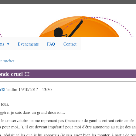
ms
Evenements
FAQ
Contact
s anches
nde cruel !!!
a38
le
dim 15/10/2017 - 13:30
 tous.
gère, je suis dans un grand désarroi...
, le conservatoire ne me reprenant pas (beaucoup de gamins entrant cette année :
 pour moi...), il est devenu impératif pour moi d'être autonome au sujet des an
 réglait celles que je lui apportais (je sais assez bien les monter, à partir de rose