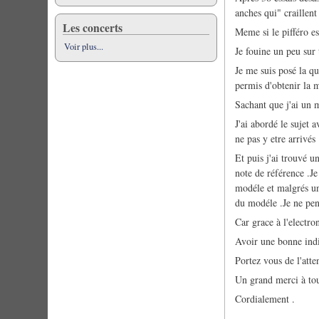
anches qui" craillent
Les concerts
Meme si le pifféro e
Voir plus...
Je fouine un peu sur 
Je me suis posé la qu
permis d'obtenir la
Sachant que j'ai un m
J'ai abordé le sujet 
ne pas y etre arrivés 
Et puis j'ai trouvé u
note de référence .J
modéle et malgrés un
du modéle .Je ne pen
Car grace à l'electro
Avoir une bonne indi
Portez vous de l'att
Un grand merci à tou
Cordialement .