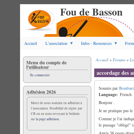
Fou de Basson
Aller
au
contenu
principal
Accueil
L'association
Infos - Ressources
Foru
Accueil
Forums
Le
Menu du compte de
Fil
l'utilisateur
d'Ariane
accordage des a
Se connecter
Soumis par
Bombard
Adhésion 2026
Language
French
Bonjour .
Merci de nous soutenir en adhérent à
l’association. Possibilité de régler par
Je ne pratique pas le
CB ou en nous revoyant le bulletin
Comme je l'ai indiqué
sur
la page adhésion.
le passage "obligé" (c
Aprés 38 essais désas