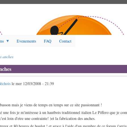
ms
Evenements
FAQ
Contact
s anches
nches
échois
le
mer 12/03/2008 - 21:39
 basson mais je viens de temps en temps sur ce site passionnant !
 une fois je m'intéresse à un hautbois traditionnel italien Le Piffero que je co
'est loin d'etre une contrainte! )et la fabrication des anches.
treux et 80 heures de boulot ! et grace à l'aide d'un membre de ce forum j'arrive