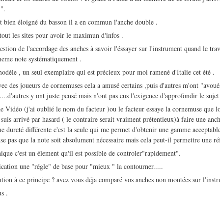
 ".
st bien éloigné du basson il a en commun l'anche double .
tout les sites pour avoir le maximun d'infos .
estion de l'accordage des anches à savoir l'éssayer sur l'instrument quand le trav
 meme note systématiquement .
odéle , un seul exemplaire qui est précieux pour moi ramené d'Italie cet été .
avec des joueurs de cornemuses cela a amusé certains ,puis d'autres m'ont "avoué
....d'autres y ont juste pensé mais n'ont pas eus l'exigence d'approfondir le sujet
ne Vidéo (j'ai oublié le nom du facteur )ou le facteur essaye la cornemuse que lo
e suis arrivé par hasard ( le contraire serait vraiment prétentieux)à faire une 
e dureté différente c'est la seule qui me permet d'obtenir une gamme acceptab
se pas que la note soit absolument nécessaire mais cela peut-il permettre une ré
nique c'est un élement qu'il est possible de controler"rapidement".
cation une "régle" de base pour "mieux " la contourner.....
ention à ce principe ? avez vous déja comparé vos anches non montées sur l'inst
s .