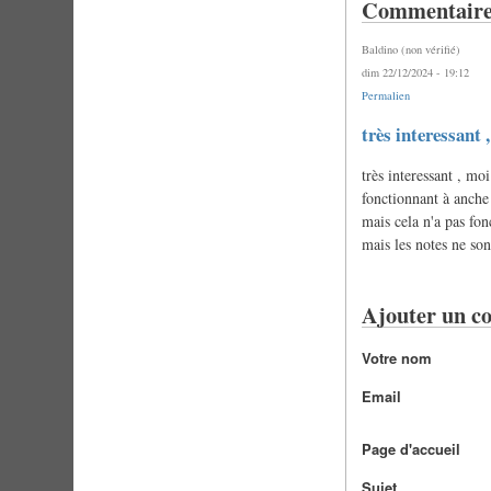
Commentaire
Baldino (non vérifié)
dim 22/12/2024 - 19:12
Permalien
très interessant 
très interessant , m
fonctionnant à anche
mais cela n'a pas fon
mais les notes ne so
Ajouter un c
Votre nom
Email
Page d'accueil
Sujet