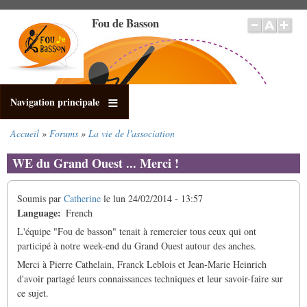
Aller
Fou de Basson
au
contenu
principal
Navigation principale
Accueil
Forums
La vie de l'association
Fil
d'Ariane
WE du Grand Ouest ... Merci !
Soumis par
Catherine
le
lun 24/02/2014 - 13:57
Language
French
L'équipe "Fou de basson" tenait à remercier tous ceux qui ont
participé à notre week-end du Grand Ouest autour des anches.
Merci à Pierre Cathelain, Franck Leblois et Jean-Marie Heinrich
d'avoir partagé leurs connaissances techniques et leur savoir-faire sur
ce sujet.