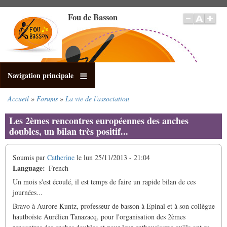
Aller
Fou de Basson
au
contenu
principal
Navigation principale
Accueil
Forums
La vie de l'association
Fil
d'Ariane
Les 2èmes rencontres européennes des anches
doubles, un bilan très positif...
Soumis par
Catherine
le
lun 25/11/2013 - 21:04
Language
French
Un mois s'est écoulé, il est temps de faire un rapide bilan de ces
journées...
Bravo à Aurore Kuntz, professeur de basson à Epinal et à son collègue
hautboïste Aurélien Tanazacq, pour l'organisation des 2èmes