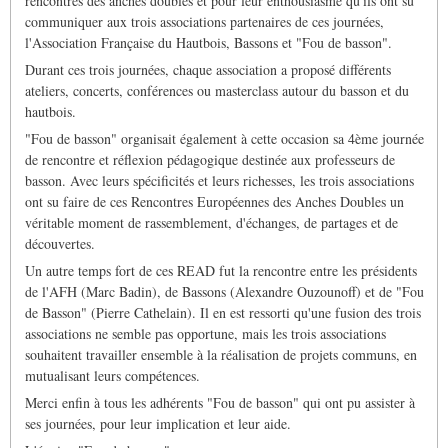
rencontres des anches doubles et pour leur enthousiasme qu'ils ont su
communiquer aux trois associations partenaires de ces journées,
l'Association Française du Hautbois, Bassons et "Fou de basson".
Durant ces trois journées, chaque association a proposé différents
ateliers, concerts, conférences ou masterclass autour du basson et du
hautbois.
"Fou de basson" organisait également à cette occasion sa 4ème journée
de rencontre et réflexion pédagogique destinée aux professeurs de
basson. Avec leurs spécificités et leurs richesses, les trois associations
ont su faire de ces Rencontres Européennes des Anches Doubles un
véritable moment de rassemblement, d'échanges, de partages et de
découvertes.
Un autre temps fort de ces READ fut la rencontre entre les présidents
de l'AFH (Marc Badin), de Bassons (Alexandre Ouzounoff) et de "Fou
de Basson" (Pierre Cathelain). Il en est ressorti qu'une fusion des trois
associations ne semble pas opportune, mais les trois associations
souhaitent travailler ensemble à la réalisation de projets communs, en
mutualisant leurs compétences.
Merci enfin à tous les adhérents "Fou de basson" qui ont pu assister à
ses journées, pour leur implication et leur aide.