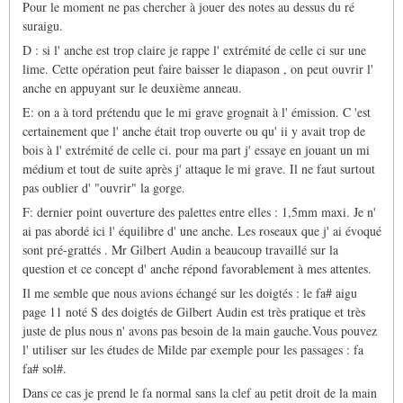
Pour le moment ne pas chercher à jouer des notes au dessus du ré
suraigu.
D : si l' anche est trop claire je rappe l' extrémité de celle ci sur une
lime. Cette opération peut faire baisser le diapason , on peut ouvrir l'
anche en appuyant sur le deuxième anneau.
E: on a à tord prétendu que le mi grave grognait à l' émission. C 'est
certainement que l' anche était trop ouverte ou qu' ii y avait trop de
bois à l' extrémité de celle ci. pour ma part j' essaye en jouant un mi
médium et tout de suite après j' attaque le mi grave. Il ne faut surtout
pas oublier d' "ouvrir" la gorge.
F: dernier point ouverture des palettes entre elles : 1,5mm maxi. Je n'
ai pas abordé ici l' équilibre d' une anche. Les roseaux que j' ai évoqué
sont pré-grattés . Mr Gilbert Audin a beaucoup travaillé sur la
question et ce concept d' anche répond favorablement à mes attentes.
Il me semble que nous avions échangé sur les doigtés : le fa# aigu
page 11 noté S des doigtés de Gilbert Audin est très pratique et très
juste de plus nous n' avons pas besoin de la main gauche.Vous pouvez
l' utiliser sur les études de Milde par exemple pour les passages : fa
fa# sol#.
Dans ce cas je prend le fa normal sans la clef au petit droit de la main