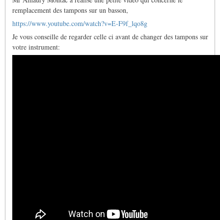
tampons
sont
remplacement des tampons sur un basson,
morts…
https://www.youtube.com/watch?v=E-F9f_lqo8g
par
Enthalpy
Je vous conseille de regarder celle ci avant de changer des tampons sur
votre instrument: