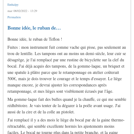
Enthalpy
mar 08/02/2022 - 13:29
Permalien
Bonne idée, le ruban de…
Bonne idée, le ruban de Teflon !
Fuites : mon instrument fuit comme vache qui pisse, pas seulement au
trou de lentille. Les tampons ont au moins un demi-siècle, leur cuir se
désagrège, je l'ai remplacé par une rustine de bicyclette sur la clef du
bocal. J'ai déjà acquis des tampons, de la gomme-laque, un briquet et
une spatule à plâtre parce que le retamponnage en atelier coûterait
500€, mais je dois trouver le courage et le temps d'essayer. Le liège
manque encore, je devrai ajuster les correspondances après
retamponnage, et mes lièges sont visiblement écrasés par l'âge.
Ma gomme-laque fait des bulles quand je la chauffe, ce qui me semble
rédhibitoire. Je vais tenter de la dégazer à la poêle avant usage. J'ai
aussi de la cire et de la colle au pistolet.
J'ai remplacé il y a des mois le liège du bocal par de la gaine thermo-
rétractable, qui semble excellente hormis les ajustements moins
faciles. Le bocal ne tourne plus dans la petite branche, et la gaine