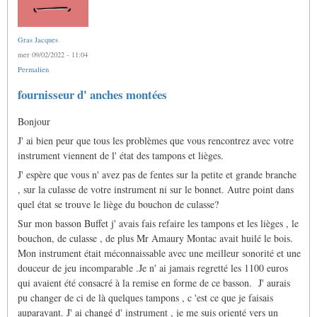
Gras Jacques
mer 09/02/2022 - 11:04
Permalien
fournisseur d' anches montées
Bonjour
J' ai bien peur que tous les problèmes que vous rencontrez avec votre
instrument viennent de l' état des tampons et lièges.
J' espère que vous n' avez pas de fentes sur la petite et grande branche
, sur la culasse de votre instrument ni sur le bonnet. Autre point dans
quel état se trouve le liège du bouchon de culasse?
Sur mon basson Buffet j' avais fais refaire les tampons et les lièges , le
bouchon, de culasse , de plus Mr Amaury Montac avait huilé le bois.
Mon instrument était méconnaissable avec une meilleur sonorité et une
douceur de jeu incomparable .Je n' ai jamais regretté les 1100 euros
qui avaient été consacré à la remise en forme de ce basson. J' aurais
pu changer de ci de là quelques tampons , c 'est ce que je faisais
auparavant. J' ai changé d' instrument , je me suis orienté vers un