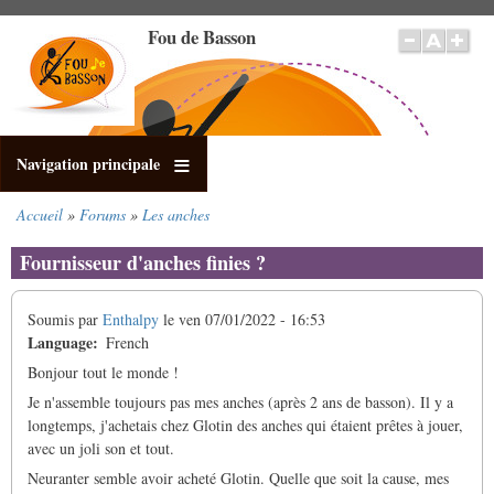
Aller
Fou de Basson
au
contenu
principal
Navigation principale
Accueil
Forums
Les anches
Fil
d'Ariane
Fournisseur d'anches finies ?
Soumis par
Enthalpy
le
ven 07/01/2022 - 16:53
Language
French
Bonjour tout le monde !
Je n'assemble toujours pas mes anches (après 2 ans de basson). Il y a
longtemps, j'achetais chez Glotin des anches qui étaient prêtes à jouer,
avec un joli son et tout.
Neuranter semble avoir acheté Glotin. Quelle que soit la cause, mes