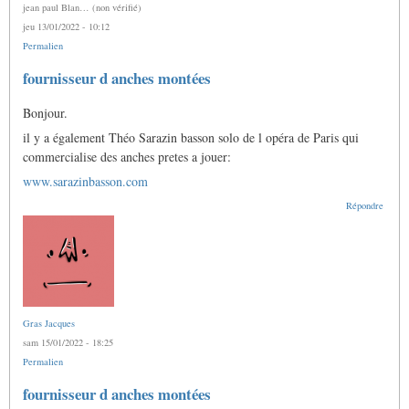
jean paul Blan… (non vérifié)
jeu 13/01/2022 - 10:12
Permalien
En
fournisseur d anches montées
réponse
à
Bonjour.
Fournisseur
d'anches
il y a également Théo Sarazin basson solo de l opéra de Paris qui
finies
?
commercialise des anches pretes a jouer:
par
www.sarazinbasson.com
Gras
Jacques
Répondre
Gras Jacques
sam 15/01/2022 - 18:25
Permalien
En
fournisseur d anches montées
réponse