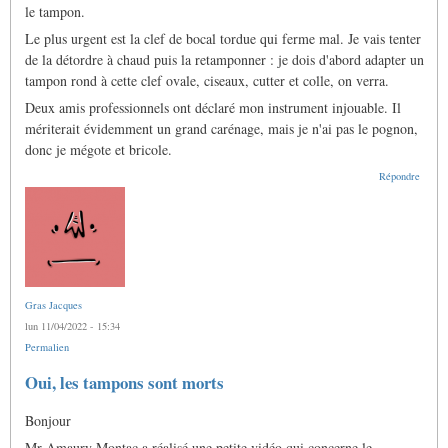
le tampon.
Le plus urgent est la clef de bocal tordue qui ferme mal. Je vais tenter
de la détordre à chaud puis la retamponner : je dois d'abord adapter un
tampon rond à cette clef ovale, ciseaux, cutter et colle, on verra.
Deux amis professionnels ont déclaré mon instrument injouable. Il
mériterait évidemment un grand carénage, mais je n'ai pas le pognon,
donc je mégote et bricole.
Répondre
Gras Jacques
lun 11/04/2022 - 15:34
Permalien
En
Oui, les tampons sont morts
réponse
à
Bonjour
Oui,
les
Mr Amaury Montac a réalisé une petite vidéo qui concerne le