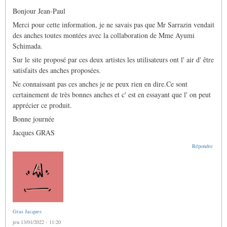
à
Bonjour Jean-Paul
fournisseur
d
Merci pour cette information, je ne savais pas que Mr Sarrazin vendait
anches
montées
des anches toutes montées avec la collaboration de Mme Ayumi
par
Schimada.
jean
paul
Sur le site proposé par ces deux artistes les utilisateurs ont l' air d' être
Blan…
satisfaits des anches proposées.
(non
vérifié)
Ne connaissant pas ces anches je ne peux rien en dire.Ce sont
certainement de très bonnes anches et c' est en essayant que l' on peut
apprécier ce produit.
Bonne journée
Jacques GRAS
Répondre
Gras Jacques
jeu 13/01/2022 - 11:20