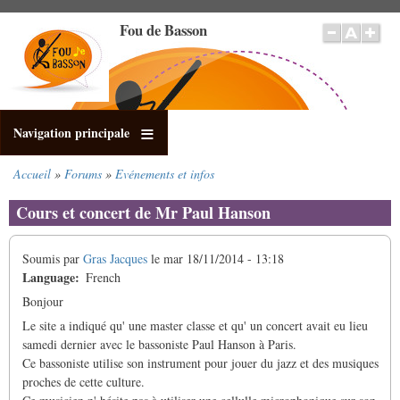
Aller
Fou de Basson
au
contenu
principal
Navigation principale
Accueil
Forums
Evénements et infos
Fil
d'Ariane
Cours et concert de Mr Paul Hanson
Soumis par
Gras Jacques
le
mar 18/11/2014 - 13:18
Language
French
Bonjour
Le site a indiqué qu' une master classe et qu' un concert avait eu lieu
samedi dernier avec le bassoniste Paul Hanson à Paris.
Ce bassoniste utilise son instrument pour jouer du jazz et des musiques
proches de cette culture.