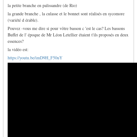
la petite branche en palissandre (de Rio)
la grande branche , la culasse et le bonnet sont réalisés en sycomore
(variété d érable).
Pouvez -vous me dire si pour vôtre basson c 'est le cas? Les bassons
Buffet de l' époque de Mr Léon Letellier étaient t'ils proposés en deux
essences?
la vidéo est:
https://youtu.be/imD9H_F50uY