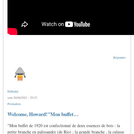
Répondre
Enthalpy
sam 26/06/2021 - 20:23
Permalien
En
Welcome, Howard!"Mon buffet…
réponse
à
"Mon buffet de 1920 est confectionné de deux essences de bois : la
Doigtés
pour
petite branche en palissandre (de Rio) ; la grande branche , la culasse