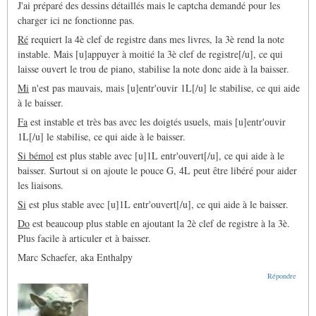
J'ai préparé des dessins détaillés mais le captcha demandé pour les
charger ici ne fonctionne pas.
Ré
requiert la 4è clef de registre dans mes livres, la 3è rend la note
instable. Mais [u]appuyer à moitié la 3è clef de registre[/u], ce qui
laisse ouvert le trou de piano, stabilise la note donc aide à la baisser.
Mi
n'est pas mauvais, mais [u]entr'ouvir 1L[/u] le stabilise, ce qui aide
à le baisser.
Fa
est instable et très bas avec les doigtés usuels, mais [u]entr'ouvir
1L[/u] le stabilise, ce qui aide à le baisser.
Si bémol
est plus stable avec [u]1L entr'ouvert[/u], ce qui aide à le
baisser. Surtout si on ajoute le pouce G, 4L peut être libéré pour aider
les liaisons.
Si
est plus stable avec [u]1L entr'ouvert[/u], ce qui aide à le baisser.
Do
est beaucoup plus stable en ajoutant la 2è clef de registre à la 3è.
Plus facile à articuler et à baisser.
Marc Schaefer, aka Enthalpy
Répondre