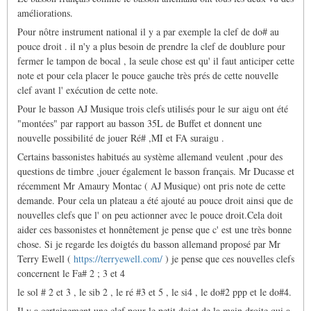
améliorations.
Pour nôtre instrument national il y a par exemple la clef de do# au
pouce droit . il n'y a plus besoin de prendre la clef de doublure pour
fermer le tampon de bocal , la seule chose est qu' il faut anticiper cette
note et pour cela placer le pouce gauche très prés de cette nouvelle
clef avant l' exécution de cette note.
Pour le basson AJ Musique trois clefs utilisés pour le sur aigu ont été
"montées" par rapport au basson 35L de Buffet et donnent une
nouvelle possibilité de jouer Ré# ,MI et FA suraigu .
Certains bassonistes habitués au système allemand veulent ,pour des
questions de timbre ,jouer également le basson français. Mr Ducasse et
récemment Mr Amaury Montac ( AJ Musique) ont pris note de cette
demande. Pour cela un plateau a été ajouté au pouce droit ainsi que de
nouvelles clefs que l' on peu actionner avec le pouce droit.Cela doit
aider ces bassonistes et honnêtement je pense que c' est une très bonne
chose. Si je regarde les doigtés du basson allemand proposé par Mr
Terry Ewell (
https://terryewell.com/
) je pense que ces nouvelles clefs
concernent le Fa# 2 ; 3 et 4
le sol # 2 et 3 , le sib 2 , le ré #3 et 5 , le si4 , le do#2 ppp et le do#4.
Il y a certainement une clef pour le petit doigt de la main droite qui a