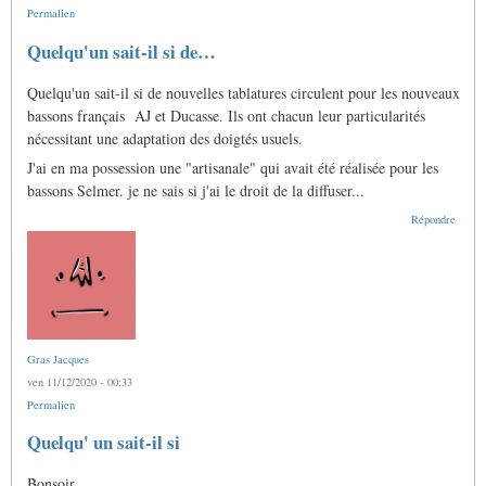
Permalien
Quelqu'un sait-il si de…
Quelqu'un sait-il si de nouvelles tablatures circulent pour les nouveaux
bassons français AJ et Ducasse. Ils ont chacun leur particularités
nécessitant une adaptation des doigtés usuels.
J'ai en ma possession une "artisanale" qui avait été réalisée pour les
bassons Selmer. je ne sais si j'ai le droit de la diffuser...
Répondre
Gras Jacques
ven 11/12/2020 - 00:33
Permalien
En
Quelqu' un sait-il si
réponse
à
Bonsoir
Quelqu'un