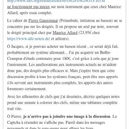
http://www.idrs.org/resources/BSNFING/FINGNOTF.HTM
ne fonctionnent pas mieux
sur mon instrument que ceux chez Maurice
Allard, après essai complet.
Le cahier de
Pierre Ganzoinnat
(Préambule, initiation au basson) ne se
concentre pas sur les doigtés. Il en propose un seul par note, souvent
le doigté principal chez par
Maurice Allard
(23,95€ chez
https://www.alle-noten.de/
et ailleurs).
Ô Jacques, si je pouvais acheter un basson récent , ce serait déjà fait,
probablement un système allemand... J'ai pu acquérir un Buffet-
Crampon d'étude centenaire pour 180€, c'est grâce à cela que je joue
l'instrument. Les améliorations aux instruments actuels ne m'aident
donc pas, des doigtés plus efficaces si. Mais j'espère bien que cette
discussion profite à tous les systèmes français, peut-être mes apports
s'ils servent aux instruments plus complets, les apports des autres
forumeurs certainement.
Avec les silhouettes de clefs que j'ai dessinées, décrire quelques notes
prend une minute à colorier des clefs, même une tablature complète
irait vite.
je n'arrive pas à joindre une image à la discussion
Ô Pierre,
. Le
Captcha à résoudre ne s'affiche pas. Pareil dans les messages
personnels et dans le sous-menu pour affiner les liens.