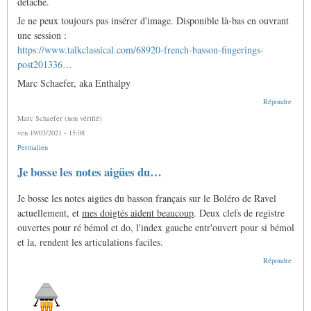
détaché.
Je ne peux toujours pas insérer d'image. Disponible là-bas en ouvrant
une session :
https://www.talkclassical.com/68920-french-basson-fingerings-
post201336…
Marc Schaefer, aka Enthalpy
Répondre
Marc Schaefer (non vérifié)
ven 19/03/2021 - 15:08
Permalien
Je bosse les notes aigües du…
Je bosse les notes aigües du basson français sur le Boléro de Ravel
actuellement, et
mes doigtés aident beaucoup
. Deux clefs de registre
ouvertes pour ré bémol et do, l'index gauche entr'ouvert pour si bémol
et la, rendent les articulations faciles.
Répondre