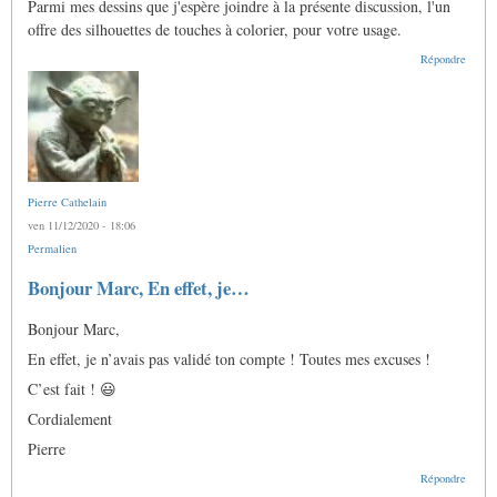
Parmi mes dessins que j'espère joindre à la présente discussion, l'un
offre des silhouettes de touches à colorier, pour votre usage.
Répondre
Pierre Cathelain
ven 11/12/2020 - 18:06
Permalien
En
Bonjour Marc, En effet, je…
réponse
à
Bonjour Marc,
Ô
Pierre,
En effet, je n’avais pas validé ton compte ! Toutes mes excuses !
j'aimerais
bien
C’est fait ! 😃
me…
par
Cordialement
Anonyme
(non
Pierre
vérifié)
Répondre