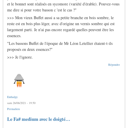
le
et le bonnet sont réalisés en sycomore (variété d'érable). Pouvez-vous
basson
français
me dire si pour votre basson c 'est le cas ?"
par
>>> Mon vieux Buffet aussi a sa petite branche en bois sombre, le
Gras
Jacques
reste est en bois plus léger, avec d'origine un vernis sombre qui est
largement parti. Je n'ai pas encore regardé quelles peuvent être les
essences.
"Les bassons Buffet de l'époque de Mr Léon Letellier étaient-t-ils
proposés en deux essences?"
>>> Je l'ignore.
Répondre
Enthalpy
sam 26/06/2021 - 19:50
Permalien
Le Fa# medium avec le doigté…