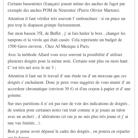
Certains bassonistes (français) jouent même des anches de fagot par
exemple des anches POM de Neurenter (Pierre Olivier Martens).
Attention il faut vérifier très souvent l' embouchure : si on pince un
peu trop le diapason grimpe furieusement.
Sur mon basson 35L de Buffet , j' ai fais huiler le bois , changer les
tampons et la virole qui était cassée. Cela représente un budget de
1500 €uros environ , Chez AJ Musique à Paris.
Avec la méthode Allard vous avez souvent la possibilité d' utiliser
plusieurs doigtés pour la même note. Certains sont plus ou mois haut .
C 'est très net avec le mi 3 ;
Attention il faut sur le travail d' une étude ou d' un morceau que ces
doigtés s' enchaînent. Donc je peux vous suggérer de vous munir d' un
accordeur chromatique (environ 30 €) et d'un crayon à papier et d' une
gomme.
Sur mes partitions il n' est pas rare de voir des indications de doigtés ,
de soutien pour certaines notes (un trait comme si je jouais au talon
avec un archet) , d 'altérations (et oui je ne suis plus très jeune et j' ai
une vue limitée...).
Bon je pense avoir dépassé le cadre des doigtés , on pourra en reparler
sur le forum.