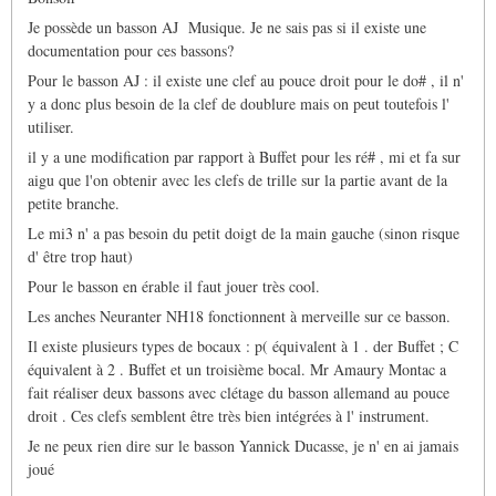
sait-
Je possède un basson AJ Musique. Je ne sais pas si il existe une
il
si
documentation pour ces bassons?
de…
Pour le basson AJ : il existe une clef au pouce droit pour le do# , il n'
par
Marc
y a donc plus besoin de la clef de doublure mais on peut toutefois l'
Duvernois
utiliser.
il y a une modification par rapport à Buffet pour les ré# , mi et fa sur
aigu que l'on obtenir avec les clefs de trille sur la partie avant de la
petite branche.
Le mi3 n' a pas besoin du petit doigt de la main gauche (sinon risque
d' être trop haut)
Pour le basson en érable il faut jouer très cool.
Les anches Neuranter NH18 fonctionnent à merveille sur ce basson.
Il existe plusieurs types de bocaux : p( équivalent à 1 . der Buffet ; C
équivalent à 2 . Buffet et un troisième bocal. Mr Amaury Montac a
fait réaliser deux bassons avec clétage du basson allemand au pouce
droit . Ces clefs semblent être très bien intégrées à l' instrument.
Je ne peux rien dire sur le basson Yannick Ducasse, je n' en ai jamais
joué