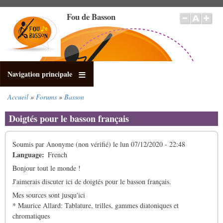
Aller
Fou de Basson
au
contenu
principal
Navigation principale
Accueil
Forums
Basson
Fil
d'Ariane
Doigtés pour le basson français
Soumis par
Anonyme (non vérifié)
le
lun 07/12/2020 - 22:48
Language
French
Bonjour tout le monde !
J'aimerais discuter ici de doigtés pour le basson français.
Mes sources sont jusqu'ici
* Maurice Allard: Tablature, trilles, gammes diatoniques et
chromatiques