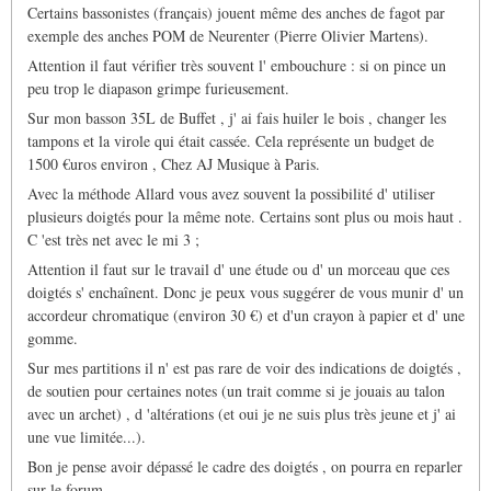
Certains bassonistes (français) jouent même des anches de fagot par
exemple des anches POM de Neurenter (Pierre Olivier Martens).
Attention il faut vérifier très souvent l' embouchure : si on pince un
peu trop le diapason grimpe furieusement.
Sur mon basson 35L de Buffet , j' ai fais huiler le bois , changer les
tampons et la virole qui était cassée. Cela représente un budget de
1500 €uros environ , Chez AJ Musique à Paris.
Avec la méthode Allard vous avez souvent la possibilité d' utiliser
plusieurs doigtés pour la même note. Certains sont plus ou mois haut .
C 'est très net avec le mi 3 ;
Attention il faut sur le travail d' une étude ou d' un morceau que ces
doigtés s' enchaînent. Donc je peux vous suggérer de vous munir d' un
accordeur chromatique (environ 30 €) et d'un crayon à papier et d' une
gomme.
Sur mes partitions il n' est pas rare de voir des indications de doigtés ,
de soutien pour certaines notes (un trait comme si je jouais au talon
avec un archet) , d 'altérations (et oui je ne suis plus très jeune et j' ai
une vue limitée...).
Bon je pense avoir dépassé le cadre des doigtés , on pourra en reparler
sur le forum.