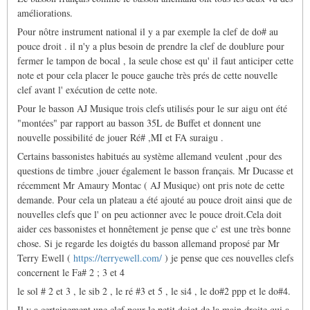
améliorations.
Pour nôtre instrument national il y a par exemple la clef de do# au
pouce droit . il n'y a plus besoin de prendre la clef de doublure pour
fermer le tampon de bocal , la seule chose est qu' il faut anticiper cette
note et pour cela placer le pouce gauche très prés de cette nouvelle
clef avant l' exécution de cette note.
Pour le basson AJ Musique trois clefs utilisés pour le sur aigu ont été
"montées" par rapport au basson 35L de Buffet et donnent une
nouvelle possibilité de jouer Ré# ,MI et FA suraigu .
Certains bassonistes habitués au système allemand veulent ,pour des
questions de timbre ,jouer également le basson français. Mr Ducasse et
récemment Mr Amaury Montac ( AJ Musique) ont pris note de cette
demande. Pour cela un plateau a été ajouté au pouce droit ainsi que de
nouvelles clefs que l' on peu actionner avec le pouce droit.Cela doit
aider ces bassonistes et honnêtement je pense que c' est une très bonne
chose. Si je regarde les doigtés du basson allemand proposé par Mr
Terry Ewell (
https://terryewell.com/
) je pense que ces nouvelles clefs
concernent le Fa# 2 ; 3 et 4
le sol # 2 et 3 , le sib 2 , le ré #3 et 5 , le si4 , le do#2 ppp et le do#4.
Il y a certainement une clef pour le petit doigt de la main droite qui a