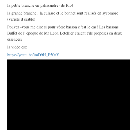
la petite branche en palissandre (de Rio)
la grande branche , la culasse et le bonnet sont réalisés en sycomore
(variété d érable).
Pouvez -vous me dire si pour vôtre basson c 'est le cas? Les bassons
Buffet de l' époque de Mr Léon Letellier étaient t'ils proposés en deux
essences?
la vidéo est:
https://youtu.be/imD9H_F50uY