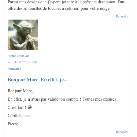
Parmi mes dessins que j'espère joindre à la présente discussion, l'un
offre des silhouettes de touches à colorier, pour votre usage.
Répondre
Pierre Cathelain
ven 11/12/2020 - 18:06
Permalien
En
Bonjour Marc, En effet, je…
réponse
à
Bonjour Marc,
Ô
Pierre,
En effet, je n’avais pas validé ton compte ! Toutes mes excuses !
j'aimerais
bien
C’est fait ! 😃
me…
par
Cordialement
Anonyme
(non
Pierre
vérifié)
Répondre