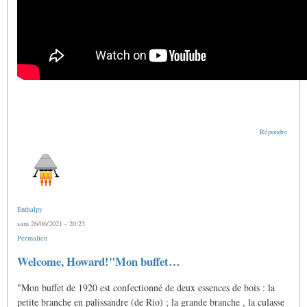
Répondre
Enthalpy
sam 26/06/2021 - 20:23
Permalien
En
Welcome, Howard!"Mon buffet…
réponse
à
"Mon buffet de 1920 est confectionné de deux essences de bois : la
Doigtés
pour
petite branche en palissandre (de Rio) ; la grande branche , la culasse