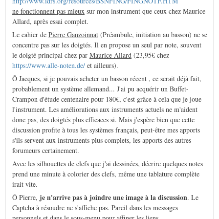
http://www.idrs.org/resources/BSNFING/FINGNOTF.HTM
ne fonctionnent pas mieux
sur mon instrument que ceux chez Maurice
Allard, après essai complet.
Le cahier de
Pierre Ganzoinnat
(Préambule, initiation au basson) ne se
concentre pas sur les doigtés. Il en propose un seul par note, souvent
le doigté principal chez par
Maurice Allard
(23,95€ chez
https://www.alle-noten.de/
et ailleurs).
Ô Jacques, si je pouvais acheter un basson récent , ce serait déjà fait,
probablement un système allemand... J'ai pu acquérir un Buffet-
Crampon d'étude centenaire pour 180€, c'est grâce à cela que je joue
l'instrument. Les améliorations aux instruments actuels ne m'aident
donc pas, des doigtés plus efficaces si. Mais j'espère bien que cette
discussion profite à tous les systèmes français, peut-être mes apports
s'ils servent aux instruments plus complets, les apports des autres
forumeurs certainement.
Avec les silhouettes de clefs que j'ai dessinées, décrire quelques notes
prend une minute à colorier des clefs, même une tablature complète
irait vite.
je n'arrive pas à joindre une image à la discussion
Ô Pierre,
. Le
Captcha à résoudre ne s'affiche pas. Pareil dans les messages
personnels et dans le sous-menu pour affiner les liens.