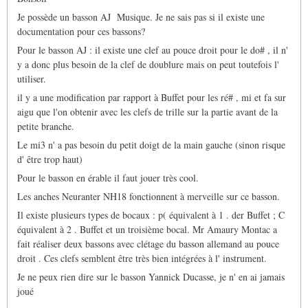
sait-
Je possède un basson AJ Musique. Je ne sais pas si il existe une
il
si
documentation pour ces bassons?
de…
Pour le basson AJ : il existe une clef au pouce droit pour le do# , il n'
par
Marc
y a donc plus besoin de la clef de doublure mais on peut toutefois l'
Duvernois
utiliser.
il y a une modification par rapport à Buffet pour les ré# , mi et fa sur
aigu que l'on obtenir avec les clefs de trille sur la partie avant de la
petite branche.
Le mi3 n' a pas besoin du petit doigt de la main gauche (sinon risque
d' être trop haut)
Pour le basson en érable il faut jouer très cool.
Les anches Neuranter NH18 fonctionnent à merveille sur ce basson.
Il existe plusieurs types de bocaux : p( équivalent à 1 . der Buffet ; C
équivalent à 2 . Buffet et un troisième bocal. Mr Amaury Montac a
fait réaliser deux bassons avec clétage du basson allemand au pouce
droit . Ces clefs semblent être très bien intégrées à l' instrument.
Je ne peux rien dire sur le basson Yannick Ducasse, je n' en ai jamais
joué