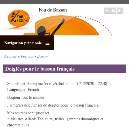
Aller
Fou de Basson
au
contenu
principal
Navigation principale
Accueil
Forums
Basson
Fil
d'Ariane
Doigtés pour le basson français
Soumis par
Anonyme (non vérifié)
le
lun 07/12/2020 - 22:48
Language
French
Bonjour tout le monde !
J'aimerais discuter ici de doigtés pour le basson français.
Mes sources sont jusqu'ici
* Maurice Allard: Tablature, trilles, gammes diatoniques et
chromatiques