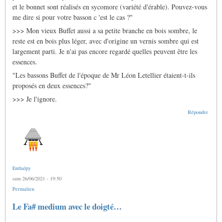
le
et le bonnet sont réalisés en sycomore (variété d'érable). Pouvez-vous
basson
français
me dire si pour votre basson c 'est le cas ?"
par
>>> Mon vieux Buffet aussi a sa petite branche en bois sombre, le
Gras
Jacques
reste est en bois plus léger, avec d'origine un vernis sombre qui est
largement parti. Je n'ai pas encore regardé quelles peuvent être les
essences.
"Les bassons Buffet de l'époque de Mr Léon Letellier étaient-t-ils
proposés en deux essences?"
>>> Je l'ignore.
Répondre
Enthalpy
sam 26/06/2021 - 19:50
Permalien
Le Fa# medium avec le doigté…