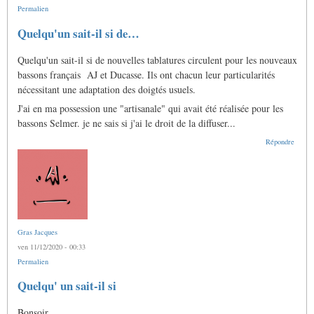
Permalien
Quelqu'un sait-il si de…
Quelqu'un sait-il si de nouvelles tablatures circulent pour les nouveaux
bassons français AJ et Ducasse. Ils ont chacun leur particularités
nécessitant une adaptation des doigtés usuels.
J'ai en ma possession une "artisanale" qui avait été réalisée pour les
bassons Selmer. je ne sais si j'ai le droit de la diffuser...
Répondre
Gras Jacques
ven 11/12/2020 - 00:33
Permalien
En
Quelqu' un sait-il si
réponse
à
Bonsoir
Quelqu'un