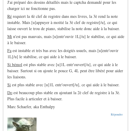
J'ai préparé des dessins détaillés mais le captcha demandé pour les
charger ici ne fonctionne pas.
Ré
requiert la 4è clef de registre dans mes livres, la 3è rend la note
instable. Mais [u]appuyer à moitié la 3è clef de registre[/u], ce qui
laisse ouvert le trou de piano, stabilise la note donc aide à la baisser.
Mi
n'est pas mauvais, mais [u]entr'ouvir 1L[/u] le stabilise, ce qui aide
à le baisser.
Fa
est instable et très bas avec les doigtés usuels, mais [u]entr'ouvir
1L[/u] le stabilise, ce qui aide à le baisser.
Si bémol
est plus stable avec [u]1L entr'ouvert[/u], ce qui aide à le
baisser. Surtout si on ajoute le pouce G, 4L peut être libéré pour aider
les liaisons.
Si
est plus stable avec [u]1L entr'ouvert[/u], ce qui aide à le baisser.
Do
est beaucoup plus stable en ajoutant la 2è clef de registre à la 3è.
Plus facile à articuler et à baisser.
Marc Schaefer, aka Enthalpy
Répondre