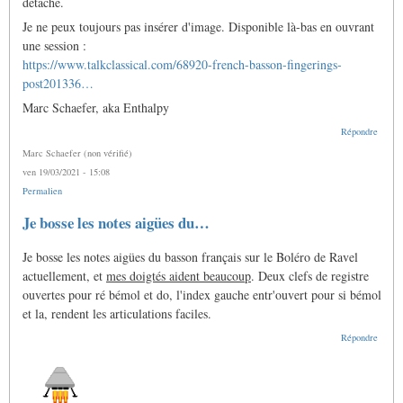
détaché.
Je ne peux toujours pas insérer d'image. Disponible là-bas en ouvrant
une session :
https://www.talkclassical.com/68920-french-basson-fingerings-
post201336…
Marc Schaefer, aka Enthalpy
Répondre
Marc Schaefer (non vérifié)
ven 19/03/2021 - 15:08
Permalien
Je bosse les notes aigües du…
Je bosse les notes aigües du basson français sur le Boléro de Ravel
actuellement, et
mes doigtés aident beaucoup
. Deux clefs de registre
ouvertes pour ré bémol et do, l'index gauche entr'ouvert pour si bémol
et la, rendent les articulations faciles.
Répondre