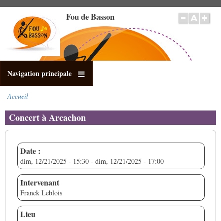
Aller
Fou de Basson
au
contenu
principal
Navigation principale
Accueil
Fil
d'Ariane
Concert à Arcachon
Date :
dim, 12/21/2025 - 15:30
-
dim, 12/21/2025 - 17:00
Intervenant
Franck Leblois
Lieu