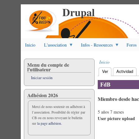
Drupal
Pasar
al
contenido
principal
Inicio
L'association
Infos - Ressources
Foros
Inicio
Menu du compte de
Sobrescribir
l'utilisateur
Ver
(solapa activa)
Actividad
enlaces
Solapas
Iniciar sesión
de
principales
FdB
ayuda
a
Adhésion 2026
Miembro desde hac
la
navegación
Merci de nous soutenir en adhérent à
5 años 7 meses
l’association. Possibilité de régler par
User picture upload
CB ou en nous revoyant le bulletin
sur
la page adhésion.